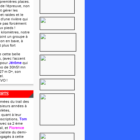
premières places.
s de l'épreuve, non
t gérer les
et raides et le
d'une rivière qui
e pas forcément
x pieds !
 kilomètres, notre
ejoint un groupe à
 on en bave, à
 plus fort
e cette belle
s, (avec l'accent
 pour
Jérôme
qui
ono de 30h51 mn
27 m D+, son
el.
VO !
ORTS
mées du trail des
usieurs années à
lètes,
 quant à leur
nscriptions,
Tom
avec sa 2 ème
il, et
Florence
cialiste du demi-
ngagés à cette