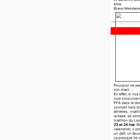
ème.
Bravo Mesdame
TRIATHLON D
Pourquoi ne pa
clin d'œil ....
En effet, si nos
club s'inscrive
FFA dans le do
courses hors st
athlètes, triat
la base, se sont
triathlon du Li
23 et 24 mai.
Re
calendrier, il p
un défi, un fau
La presque île 