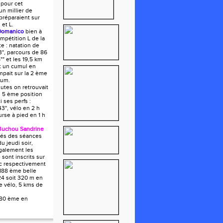
 pour cet
n millier de
 préparaient sur
 et L.
Domanico
bien à
ompétition L de la
e : natation de
", parcours de 86
"" et les 19,5 km
it un cumul en
mpait sur la 2 ème
ium.
utes on retrouvait
 5 ème position
i ses perfs :
43", vélo en 2 h
urse à pied en 1 h
Buchou Sandrine
tués des séances
du jeudi soir,
galement les
e sont inscrits sur
ec respectivement
188 ème belle
24 soit 320 m en
e vélo, 5 kms de
180 ème en