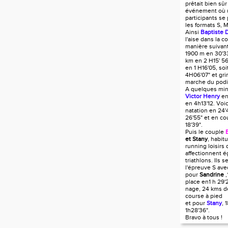
prêtait bien sûr
événement où u
participants se
les formats S, M
Ainsi
Baptiste 
l'aise dans la c
manière suivant
1900 m en 30'33
km en 2 H15' 56
en 1 H16'05, so
4H06'07" et gri
marche du pod
A quelques min
Victor Henry
en
en 4h13'12. Voic
natation en 24'
26'55" et en co
18'39".
Puis le couple
et Stany
, habi
running loisirs 
affectionnent é
triathlons. Ils s
l'épreuve S av
pour
Sandrine
,
place en1 h 29'
nage, 24 kms d
course à pied
et pour
Stany
, 
1h28'36".
Bravo à tous !