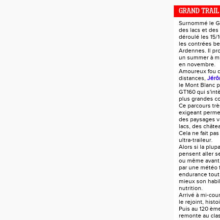
GRAND TRAIL
Surnommé le GT
des lacs et des
déroulé les 15/
les contrées be
Ardennes. Il pr
un summer à mi-
en novembre.
Amoureux fou 
distances,
Jérô
le Mont Blanc p
GT160 qui s'in
plus grandes c
Ce parcours trè
exigeant perme
des paysages va
lacs, des châtea
Cela ne fait pas
ultra-traileur.
Alors si la plup
pensent aller s
ou même avant
par une météo 
endurance tout
mieux son habil
nutrition.
Arrivé à mi-co
le rejoint, hist
Puis au 120 ème
remonte au cla