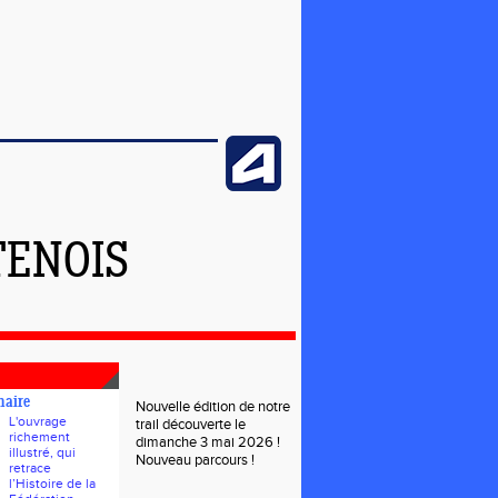
TENOIS
naire
Nouvelle édition de notre
L'ouvrage
trail découverte le
richement
dimanche 3 mai 2026 !
illustré, qui
Nouveau parcours !
retrace
l’Histoire de la