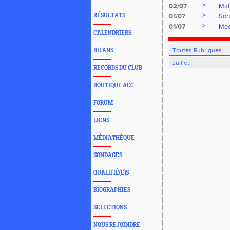
>
02/07
Mat
>
RÉSULTATS
01/07
Sor
>
01/07
Mee
CALENDRIERS
BILANS
RECORDS DU CLUB
BOUTIQUE ACC
FORUM
LIENS
MÉDIATHÈQUE
SONDAGES
QUALIFIÉ(E)S
BIOGRAPHIES
SÉLECTIONS
NOUS REJOINDRE