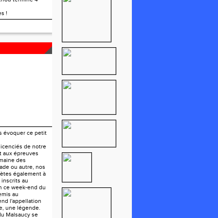
s !
U LION
s évoquer ce petit
 licenciés de notre
nt aux épreuves
maine des
ade ou autre, nos
hlètes également à
 inscrits au
on ce week-end du
mis au
rend l'appellation
ve, une légende.
du Malsaucy se