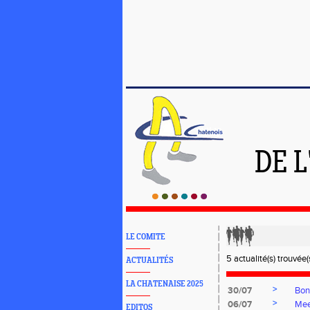
DE 
LE COMITE
5 actualité(s) trouvée(s
ACTUALITÉS
LA CHATENAISE 2025
>
30/07
Bon
>
06/07
Mee
EDITOS