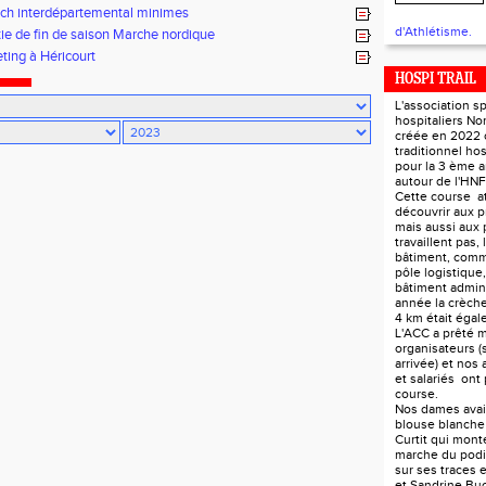
ch interdépartemental minimes
d'Athlétisme.
tie de fin de saison Marche nordique
ting à Héricourt
HOSPI TRAIL
L'association s
hospitaliers N
créée en 2022 
traditionnel hos
pour la 3 ème 
autour de l'HN
Cette course at
découvrir aux p
mais aussi aux 
travaillent pas, 
bâtiment, comm
pôle logistique, 
bâtiment adminis
année la crèch
4 km était éga
L'ACC a prêté m
organisateurs (s
arrivée) et nos 
et salariés ont 
course.
Nos dames avaie
blouse blanch
Curtit qui monte
marche du podi
sur ses traces 
et Sandrine Bu