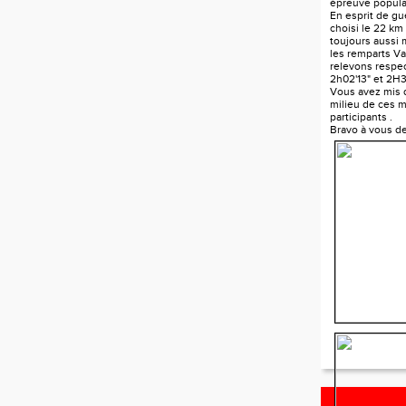
épreuve popula
En esprit de gue
choisi le 22 km
toujours aussi
les remparts V
relevons respe
2h02'13" et 2H3
Vous avez mis d
milieu de ces mi
participants .
Bravo à vous d