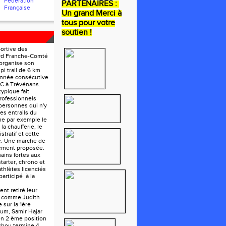
Fédération
PARTENAIRES :
Française
Un grand Merci à
tous pour votre
soutien !
portive des
ord Franche-Comté
organise son
pi trail de 6 km
année consécutive
FC à Trévénans.
ypique fait
rofessionnels
personnes qui n'y
les entrails du
e par exemple le
la chaufferie, le
tratif et cette
e. Une marche de
lement proposée.
ains fortes aux
tarter, chrono et
athlètes licenciés
participé à la
nt retiré leur
e comme Judith
 sur la 1ère
um, Samir Hajar
en 2 ème position
chou termine 4