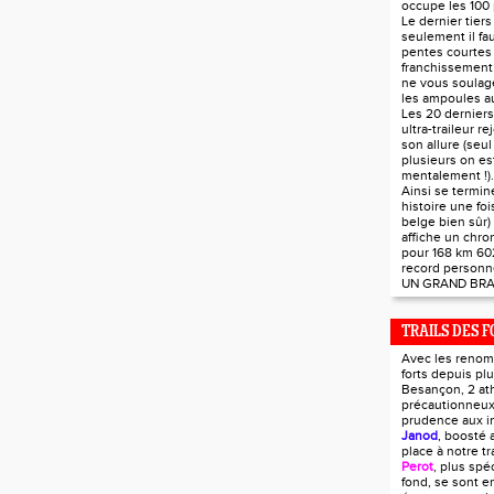
occupe les 100 
Le dernier tier
seulement il fau
pentes courtes 
franchissement 
ne vous soulag
les ampoules au
Les 20 derniers
ultra-traileur r
son allure (seul
plusieurs on est
mentalement !).
Ainsi se termin
histoire une foi
belge bien sûr)
affiche un chr
pour 168 km 60
record personn
UN GRAND BRA
TRAILS DES F
Avec les renom
forts depuis pl
Besançon, 2 ath
précautionneux
prudence aux i
Janod
, boosté 
place à notre tra
Perot
, plus spé
fond, se sont e