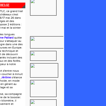
 BELGE
LC, ce grand trail
 châteaux s'est
16/17 mai 26 dans
lges et des
opose 2 éditions :
mai et la winter
des longues
me Paillard
quitte
our s'attaquer au
tègre dans une des
ourses en Europe.
s technique et
t de découvrir
riés incluant des
ux et des forêts.
 peur à notre
art d'entre nous
e coucher à minuit
,
Jérôme
s'élance
froide, en mode
 en gérant au
lage et sa
urse, sa compagne
oire de le booster.
 kilomètre, il
ssement et