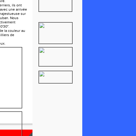
ire.
rriers, ils ont
 avec une arrivée
 majestueuse sur
auban. Nous
ctivement
0'30".
e la couleur au
lliers de
eux.