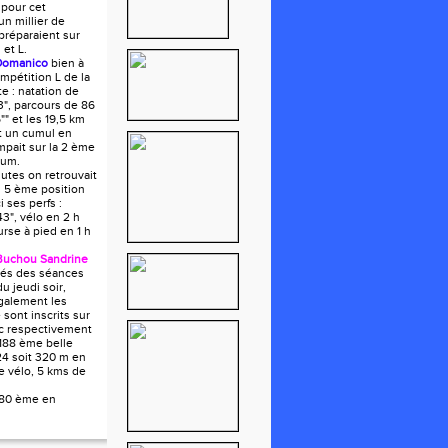
 pour cet
n millier de
 préparaient sur
 et L.
Domanico
bien à
ompétition L de la
e : natation de
", parcours de 86
"" et les 19,5 km
it un cumul en
mpait sur la 2 ème
ium.
utes on retrouvait
 5 ème position
i ses perfs :
43", vélo en 2 h
urse à pied en 1 h
Buchou Sandrine
tués des séances
du jeudi soir,
galement les
e sont inscrits sur
ec respectivement
188 ème belle
24 soit 320 m en
e vélo, 5 kms de
180 ème en