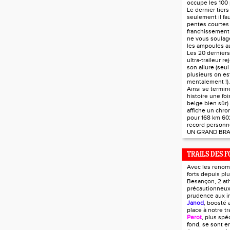
occupe les 100 
Le dernier tier
seulement il fau
pentes courtes 
franchissement 
ne vous soulag
les ampoules au
Les 20 derniers
ultra-traileur r
son allure (seul
plusieurs on est
mentalement !).
Ainsi se termin
histoire une foi
belge bien sûr)
affiche un chr
pour 168 km 60
record personn
UN GRAND BRA
TRAILS DES F
Avec les renom
forts depuis pl
Besançon, 2 ath
précautionneux
prudence aux i
Janod
, boosté 
place à notre tra
Perot
, plus spé
fond, se sont e