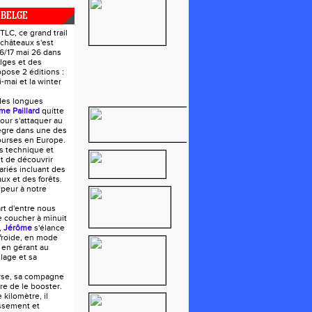
 BELGE
LC, ce grand trail
 châteaux s'est
16/17 mai 26 dans
lges et des
opose 2 éditions :
mai et la winter
des longues
me Paillard
quitte
our s'attaquer au
tègre dans une des
ourses en Europe.
s technique et
t de découvrir
riés incluant des
ux et des forêts.
 peur à notre
art d'entre nous
e coucher à minuit
,
Jérôme
s'élance
froide, en mode
 en gérant au
lage et sa
urse, sa compagne
oire de le booster.
 kilomètre, il
ssement et