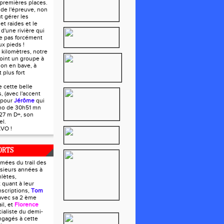
premières places.
s de l'épreuve, non
t gérer les
et raides et le
d'une rivière qui
e pas forcément
x pieds !
 kilomètres, notre
ejoint un groupe à
 on en bave, à
 plus fort
e cette belle
s, (avec l'accent
 pour
Jérôme
qui
ono de 30h51 mn
27 m D+, son
el.
VO !
ORTS
mées du trail des
usieurs années à
lètes,
 quant à leur
nscriptions,
Tom
avec sa 2 ème
il, et
Florence
cialiste du demi-
ngagés à cette