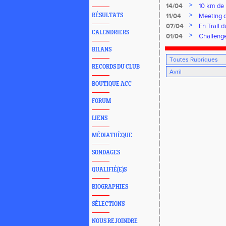
>
14/04
10 km de 
>
RÉSULTATS
11/04
Meeting d
>
07/04
En Trail 
CALENDRIERS
>
01/04
Challeng
BILANS
RECORDS DU CLUB
BOUTIQUE ACC
FORUM
LIENS
MÉDIATHÈQUE
SONDAGES
QUALIFIÉ(E)S
BIOGRAPHIES
SÉLECTIONS
NOUS REJOINDRE