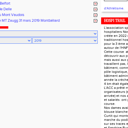
Belfort
d'Athlétisme.
e Delle
du Mont Vaudois
e MT Zaugg 31 mars 2019 Montbéliard
HOSPI TRAIL
L'association s
hospitaliers N
créée en 2022 
traditionnel hos
pour la 3 ème 
autour de l'HN
Cette course at
découvrir aux p
mais aussi aux 
travaillent pas, 
bâtiment, comm
pôle logistique, 
bâtiment adminis
année la crèch
4 km était éga
L'ACC a prêté m
organisateurs (s
arrivée) et nos 
et salariés ont 
course.
Nos dames avaie
blouse blanch
Curtit qui monte
marche du podi
sur ses traces 
et Sandrine Bu