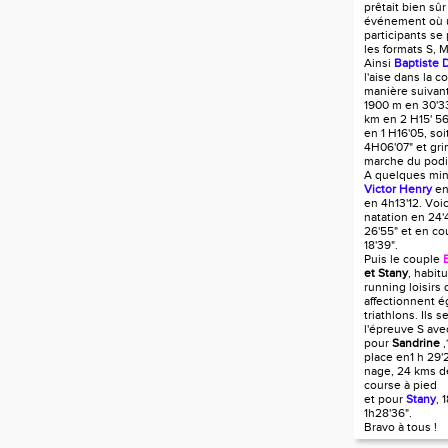
prêtait bien sûr
événement où u
participants se
les formats S, M
Ainsi
Baptiste 
l'aise dans la c
manière suivant
1900 m en 30'33
km en 2 H15' 56
en 1 H16'05, so
4H06'07" et gri
marche du pod
A quelques min
Victor Henry
en
en 4h13'12. Voic
natation en 24'
26'55" et en co
18'39".
Puis le couple
et Stany
, habi
running loisirs 
affectionnent é
triathlons. Ils s
l'épreuve S av
pour
Sandrine
,
place en1 h 29'
nage, 24 kms d
course à pied
et pour
Stany
, 
1h28'36".
Bravo à tous !