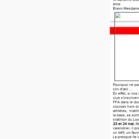
ème.
Bravo Mesdame
TRIATHLON D
Pourquoi ne pa
clin d'œil ....
En effet, si nos
club s'inscrive
FFA dans le do
courses hors st
athlètes, triat
la base, se sont
triathlon du Li
23 et 24 mai.
Re
calendrier, il p
un défi, un fau
La presque île 