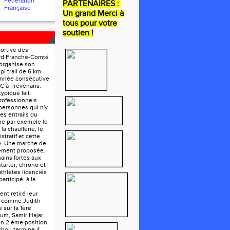
Fédération
PARTENAIRES :
Française
Un grand Merci à
tous pour votre
soutien !
portive des
ord Franche-Comté
organise son
pi trail de 6 km
année consécutive
FC à Trévénans.
ypique fait
rofessionnels
personnes qui n'y
les entrails du
e par exemple le
la chaufferie, le
tratif et cette
e. Une marche de
lement proposée.
ains fortes aux
tarter, chrono et
athlètes licenciés
participé à la
nt retiré leur
e comme Judith
 sur la 1ère
um, Samir Hajar
en 2 ème position
chou termine 4