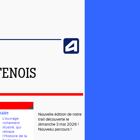
TENOIS
naire
Nouvelle édition de notre
L'ouvrage
trail découverte le
richement
dimanche 3 mai 2026 !
illustré, qui
Nouveau parcours !
retrace
l’Histoire de la