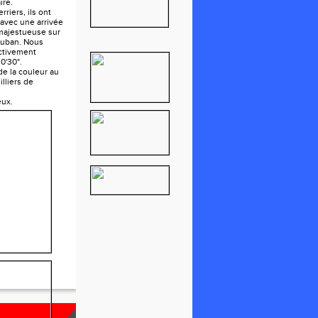
ire.
rriers, ils ont
 avec une arrivée
 majestueuse sur
auban. Nous
ctivement
0'30".
e la couleur au
lliers de
eux.