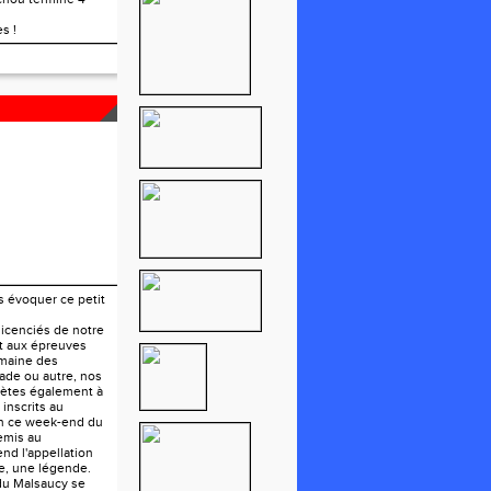
s !
U LION
s évoquer ce petit
 licenciés de notre
nt aux épreuves
maine des
ade ou autre, nos
hlètes également à
 inscrits au
on ce week-end du
mis au
rend l'appellation
ve, une légende.
du Malsaucy se