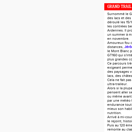
GRAND TRAIL
Surnommé le GT
des lacs et des
déroulé les 15/
les contrées be
Ardennes. Il pr
un summer à mi-
en novembre.
Amoureux fou 
distances,
Jérô
le Mont Blanc p
GT160 qui s'in
plus grandes c
Ce parcours trè
exigeant perme
des paysages va
lacs, des châtea
Cela ne fait pas
ultra-traileur.
Alors si la plup
pensent aller s
ou même avant
par une météo 
endurance tout
mieux son habil
nutrition.
Arrivé à mi-co
le rejoint, hist
Puis au 120 ème
remonte au cla