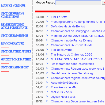
Mot de Passe
:
MARCHE NORDIQUE
SECTION RUNNING
>
COMPETITION
04/08
Trail Ferrette
>
20/06
meeting de Zone FC benjamin(e)s (U14) - 
REMISE EN FORME
>
17/06
Défis des Hauts de Belfort
ATHLE FORME SANTE
>
14/06
Championnats de Bourgogne Franche-Co
Florentin, le 14 juin 2026
>
12/05
Mercredi 20 mai 2026 KIDS ATHLETICS 
SECTION BADMINTON
>
11/05
Championnat de France 10 kms
RUNNING NATURE
>
06/05
Championnats Dx 70/90 BE-MI
>
05/05
Trail découverte
SECTION ATHLE JEUNES
>
23/04
Trail Nature de Châtenois 2026
>
20/04
MEETING SOUVENIR DAVID PERCEVAL
GUIDE D'ÉCOLE D'ATHLÈ
>
10/04
Les marathons dans les capitales
SECTION HANDISPORT
>
02/03
Championnats Régionaux ce week-end à
>
20/02
Demi-finale de cross Sarrebourg
>
03/02
Championnats régionaux de cross countr
>
29/01
Assemblée Générale
>
04/01
Première sortie MN
>
01/01
Meilleurs Voeux
>
23/12
Joyeux Noël à tous
>
15/12
Championnats Départementaux en Salle