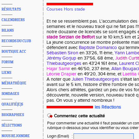
Courses Hors stade
RÉSULTATS
CALENDRIERS
Et ne se ressemblent pas. L'accumulation des 
semaines et le nouveau tracé qui ne fait pas l
BILANS
notre douzaine de licenciés se sont engagés
stade Serzian de Belfort
sur le 10 km,5 km et 
RECORDS DU CLUB
La jeune concurrence se montre présente mais
défendent avec
Baptiste Domanico
qui termin
BOUTIQUE ACC
Sébastien Siron
en 33'26, 11 ème,
Yann Lambe
Jérémy Gorjup
en 37'56, 68 ème,
J
udith Curtit
FORUM
Thiebautgeorges
en 43'24 161 ème,
Laurent C
Hajar Samir
en 46'50, 237 ème,
Allan Bougac
LIENS
Léonie Drapier
en 49'20, 304 ème, et
Laetitia
A noter que
Julien Thiebautgeorges
s'était l
MÉDIATHÈQUE
avant sur le 5 km, histoire d'être l'ombre de so
Alors chers athlètes, gardez un peu de vos for
SONDAGES
découverte, nouvelle version, nouveau tracé 
pas. On vous y attend nombreux !
QUALIFIÉ(E)S
les Réactions
BIOGRAPHIES
Commentez cette actualité
Pour commenter une actualité il faut posséder un compt
SÉLECTIONS
rubrique ci-dessous pour vous identifier ou vous crée
Login (Email)
:
NOUS REJOINDRE