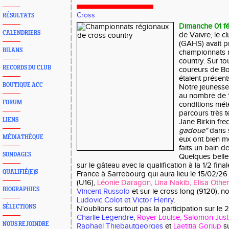
Cross
RÉSULTATS
Dimanche 01 fé
CALENDRIERS
de Vaivre, le c
(GAHS) avait 
BILANS
championnats 
country. Sur to
RECORDS DU CLUB
coureurs de B
étaient présent
BOUTIQUE ACC
Notre jeunesse
au nombre de 1
FORUM
conditions mét
parcours très t
LIENS
Jane Birkin fre
gadoue"
dans s
MÉDIATHÈQUE
eux ont bien mo
faits un bain de
SONDAGES
Quelques belle
sur le gâteau avec la qualification à la 1/2 fi
QUALIFIÉ(E)S
France à Sarrebourg qui aura lieu le 15/02/2
(U16),
Léonie Daragon, Lina Nakib, Elisa Othe
BIOGRAPHIES
Vincent Russolo
et sur le cross long (9120), no
Ludovic Colot et Victor Henry
.
SÉLECTIONS
N'oublions surtout pas la participation sur le
Charlie Legendre
,
Royer Louise, Salomon Just
NOUS REJOINDRE
Raphaël Thiebautgeorges
et
Laetitia Gorjup
su