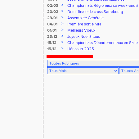
>
02/03
Championnats Régionaux ce week-end à
>
20/02
Demi-finale de cross Sarrebourg
>
29/01
Assemblée Générale
>
04/01
Première sortie MN
>
01/01
Meilleurs Voeux
>
23/12
Joyeux Noël à tous
>
15/12
Championnats Départementaux en Salle
>
15/12
Héricourt 2025