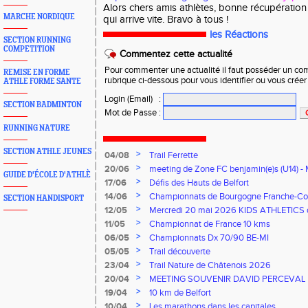
Alors chers amis athlètes, bonne récupération
MARCHE NORDIQUE
qui arrive vite. Bravo à tous !
les Réactions
SECTION RUNNING
COMPETITION
Commentez cette actualité
Pour commenter une actualité il faut posséder un compt
REMISE EN FORME
rubrique ci-dessous pour vous identifier ou vous crée
ATHLE FORME SANTE
Login (Email)
:
SECTION BADMINTON
Mot de Passe
:
RUNNING NATURE
SECTION ATHLE JEUNES
>
04/08
Trail Ferrette
>
20/06
meeting de Zone FC benjamin(e)s (U14) - 
GUIDE D'ÉCOLE D'ATHLÈ
>
17/06
Défis des Hauts de Belfort
>
14/06
Championnats de Bourgogne Franche-Co
SECTION HANDISPORT
Florentin, le 14 juin 2026
>
12/05
Mercredi 20 mai 2026 KIDS ATHLETICS 
>
11/05
Championnat de France 10 kms
>
06/05
Championnats Dx 70/90 BE-MI
>
05/05
Trail découverte
>
23/04
Trail Nature de Châtenois 2026
>
20/04
MEETING SOUVENIR DAVID PERCEVAL
>
19/04
10 km de Belfort
>
10/04
Les marathons dans les capitales