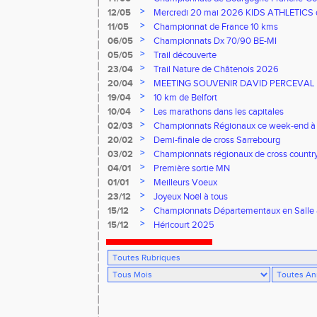
Florentin, le 14 juin 2026
>
12/05
Mercredi 20 mai 2026 KIDS ATHLETICS 
>
11/05
Championnat de France 10 kms
>
06/05
Championnats Dx 70/90 BE-MI
>
05/05
Trail découverte
>
23/04
Trail Nature de Châtenois 2026
>
20/04
MEETING SOUVENIR DAVID PERCEVAL
>
19/04
10 km de Belfort
>
10/04
Les marathons dans les capitales
>
02/03
Championnats Régionaux ce week-end à
>
20/02
Demi-finale de cross Sarrebourg
>
03/02
Championnats régionaux de cross countr
>
04/01
Première sortie MN
>
01/01
Meilleurs Voeux
>
23/12
Joyeux Noël à tous
>
15/12
Championnats Départementaux en Salle
>
15/12
Héricourt 2025