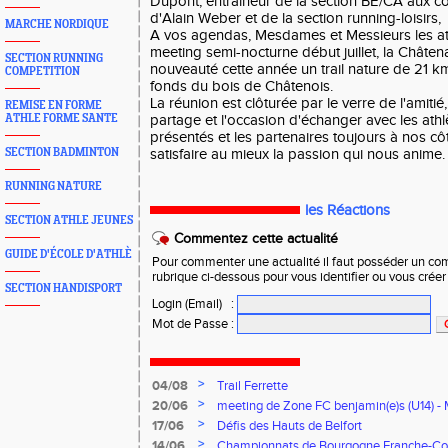
Dupont, entraineur de la section BE/CA aux cô
d'Alain Weber et de la section running-loisirs, 
MARCHE NORDIQUE
A vos agendas, Mesdames et Messieurs les athl
meeting semi-nocturne début juillet, la Châte
SECTION RUNNING
nouveauté cette année un trail nature de 21 km
COMPETITION
fonds du bois de Châtenois.
La réunion est clôturée par le verre de l'amiti
REMISE EN FORME
ATHLE FORME SANTE
partage et l'occasion d'échanger avec les athl
présentés et les partenaires toujours à nos cô
SECTION BADMINTON
satisfaire au mieux la passion qui nous anime.
RUNNING NATURE
les Réactions
SECTION ATHLE JEUNES
Commentez cette actualité
GUIDE D'ÉCOLE D'ATHLÈ
Pour commenter une actualité il faut posséder un compt
rubrique ci-dessous pour vous identifier ou vous crée
SECTION HANDISPORT
Login (Email)
:
Mot de Passe
:
>
04/08
Trail Ferrette
>
20/06
meeting de Zone FC benjamin(e)s (U14) - 
>
17/06
Défis des Hauts de Belfort
>
14/06
Championnats de Bourgogne Franche-Co