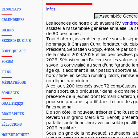
Infos
RÉSULTATS
CALENDRIERS
Les licenciés de notre club avaient RV
vendred
assister à l'assemblée générale annuelle. La s
BILANS
de 80 personnes.
Tout d'abord, assemblée placée sous le signe
RECORDS DU CLUB
hommage à Christian Curtit, fondateur du club
Président, Sébastien Gorjup, entouré par son 
BOUTIQUE ACC
de la saison 2024/2025 et les perspectives p
2026. Sébastien met l'accent sur les valeurs pr
FORUM
savoir la convivialité au sein d'une "grande fam
âge qui s'adonnent à leur passion sportive au
LIENS
hors stade, en section running loisirs, remise
nordique, badminton.
MÉDIATHÈQUE
A ce jour, 200 licenciés avec 72 compétiteurs 
handisport, club précurseur dans le domaine 
SONDAGES
présence de 6 jeunes dont Romain Carteron, un
pour son parcours sportif dans la cour des g
QUALIFIÉ(E)S
l'international.
De son côté, le nouveau trésorier Eric Russol
BIOGRAPHIES
Reveron (un grand Merci à toi Benoit) présente 
parfaite santé financière avec un solde positif
SÉLECTIONS
2026 équilibré.
Sous le signe de la nouveauté, souhaitons la 
NOUS REJOINDRE