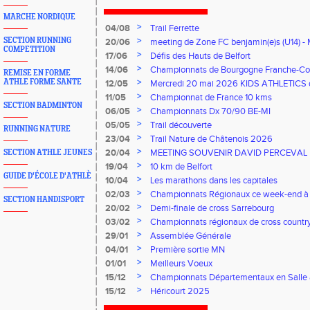
MARCHE NORDIQUE
>
04/08
Trail Ferrette
>
SECTION RUNNING
20/06
meeting de Zone FC benjamin(e)s (U14) - 
COMPETITION
>
17/06
Défis des Hauts de Belfort
>
14/06
Championnats de Bourgogne Franche-Co
REMISE EN FORME
Florentin, le 14 juin 2026
>
ATHLE FORME SANTE
12/05
Mercredi 20 mai 2026 KIDS ATHLETICS 
>
11/05
Championnat de France 10 kms
SECTION BADMINTON
>
06/05
Championnats Dx 70/90 BE-MI
>
05/05
Trail découverte
RUNNING NATURE
>
23/04
Trail Nature de Châtenois 2026
>
20/04
MEETING SOUVENIR DAVID PERCEVAL
SECTION ATHLE JEUNES
>
19/04
10 km de Belfort
GUIDE D'ÉCOLE D'ATHLÈ
>
10/04
Les marathons dans les capitales
>
02/03
Championnats Régionaux ce week-end à
SECTION HANDISPORT
>
20/02
Demi-finale de cross Sarrebourg
>
03/02
Championnats régionaux de cross countr
>
29/01
Assemblée Générale
>
04/01
Première sortie MN
>
01/01
Meilleurs Voeux
>
15/12
Championnats Départementaux en Salle
>
15/12
Héricourt 2025