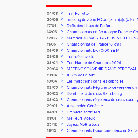
>
04/08
Trail Ferrette
>
20/06
meeting de Zone FC benjamin(e)s (U14) - 
>
17/06
Défis des Hauts de Belfort
>
14/06
Championnats de Bourgogne Franche-Co
Florentin, le 14 juin 2026
>
12/05
Mercredi 20 mai 2026 KIDS ATHLETICS 
>
11/05
Championnat de France 10 kms
>
06/05
Championnats Dx 70/90 BE-MI
>
05/05
Trail découverte
>
23/04
Trail Nature de Châtenois 2026
>
20/04
MEETING SOUVENIR DAVID PERCEVAL
>
19/04
10 km de Belfort
>
10/04
Les marathons dans les capitales
>
02/03
Championnats Régionaux ce week-end à
>
20/02
Demi-finale de cross Sarrebourg
>
03/02
Championnats régionaux de cross countr
>
29/01
Assemblée Générale
>
04/01
Première sortie MN
>
01/01
Meilleurs Voeux
>
23/12
Joyeux Noël à tous
>
15/12
Championnats Départementaux en Salle