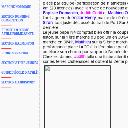
place par équipe (participation de 11 athlètes) 
MARCHE NORDIQUE
km (28 licenciés) avec l'arrivée de nouveaux at
Baptiste Domanico
,
Judith Curtit
et
Matthieu O
SECTION RUNNING
l'oeil aguerri de
Victor Henry
, maitre de céré
COMPETITION
Siron
, tout juste décrassé du trail de Port Su
dernière.
REMISE EN FORME
Le jeune papa N4 comptait bien offrir la coup
ATHLE FORME SANTE
fiston, sur la 1 ère marche du podium en 30'54
marche en 31'41",
Matthieu
sur la 5 ème marche
SECTION BADMINTON
performance place l'ACC à la 1ère place par 
améliore son chrono par rapport à l'année de
RUNNING NATURE
Chez les dames,
Judith
telle une fusée atterrit
sur les terres châtenaises et obtient la 2ème p
SECTION ATHLE JEUNES
GUIDE D'ÉCOLE D'ATHLÈ
SECTION HANDISPORT