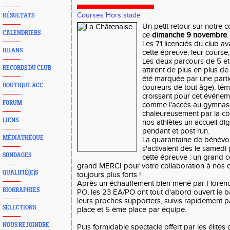
Courses Hors stade
RÉSULTATS
Un petit retour sur notre 
CALENDRIERS
ce
dimanche 9 novembre
.
Les 71 licenciés du club a
BILANS
cette épreuve, leur course
Les deux parcours de 5 et 
RECORDS DU CLUB
attirent de plus en plus d
été marquée par une parti
BOUTIQUE ACC
coureurs de tout âge), té
croissant pour cet événe
FORUM
comme l'accès au gymnase
chaleureusement par la co
LIENS
nos athlètes un accueil di
pendant et post run.
MÉDIATHÈQUE
La quarantaine de bénévol
s'activaient dès le samedi
SONDAGES
cette épreuve : un grand 
grand MERCI pour votre collaboration à nos c
QUALIFIÉ(E)S
toujours plus forts !
Après un échauffement bien mené par Florence
BIOGRAPHIES
PO, les 23 EA/PO ont tout d'abord ouvert le 
leurs proches supporters, suivis rapidement p
SÉLECTIONS
place et 5 ème place par équipe.
NOUS REJOINDRE
Puis formidable spectacle offert par les élite