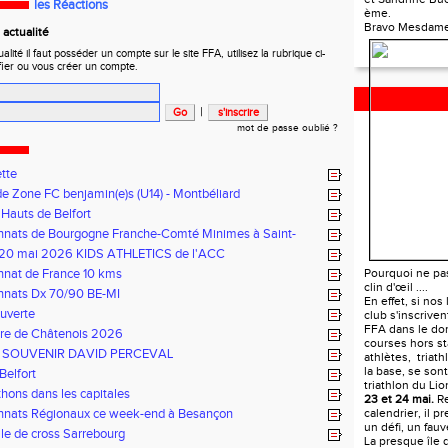
les Réactions
ème.
Bravo Mesdame
actualité
ité il faut posséder un compte sur le site FFA, utilisez la rubrique ci-
fier ou vous créer un compte.
|
mot de passe oublié ?
ette
e Zone FC benjamin(e)s (U14) - Montbéliard
 Hauts de Belfort
nats de Bourgogne Franche-Comté Minimes à Saint-
 le 14 juin 2026
 20 mai 2026 KIDS ATHLETICS de l'ACC
nat de France 10 kms
TRIATHLON D
Pourquoi ne pa
clin d'œil ....
nats Dx 70/90 BE-MI
En effet, si nos
ouverte
club s'inscrive
FFA dans le do
ure de Châtenois 2026
courses hors st
 SOUVENIR DAVID PERCEVAL
athlètes, triat
la base, se sont
Belfort
triathlon du Li
hons dans les capitales
23 et 24 mai.
Re
nats Régionaux ce week-end à Besançon
calendrier, il p
un défi, un fau
le de cross Sarrebourg
La presque île 