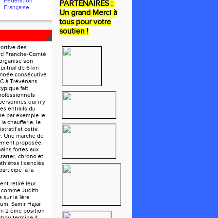
Fédération
PARTENAIRES :
Française
Un grand Merci à
tous pour votre
soutien !
portive des
ord Franche-Comté
organise son
pi trail de 6 km
année consécutive
FC à Trévénans.
ypique fait
rofessionnels
personnes qui n'y
les entrails du
e par exemple le
la chaufferie, le
tratif et cette
e. Une marche de
lement proposée.
ains fortes aux
tarter, chrono et
athlètes licenciés
participé à la
nt retiré leur
e comme Judith
 sur la 1ère
um, Samir Hajar
en 2 ème position
chou termine 4