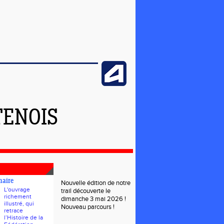
TENOIS
naire
Nouvelle édition de notre
L'ouvrage
trail découverte le
richement
dimanche 3 mai 2026 !
illustré, qui
Nouveau parcours !
retrace
l’Histoire de la