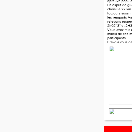
épreuve popula
En esprit de gue
choisi le 22 km
toujours aussi
les remparts V
relevons respe
2h02'13" et 2H3
Vous avez mis d
milieu de ces mi
participants .
Bravo à vous d