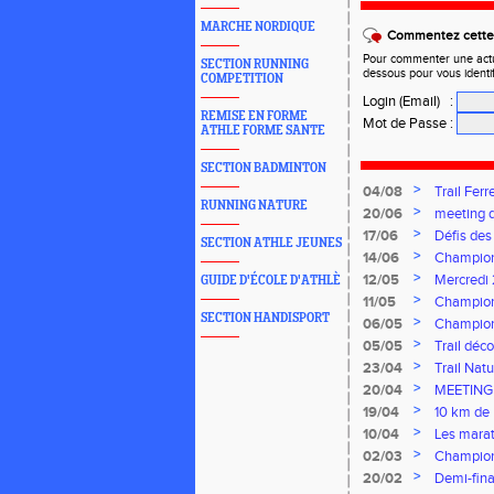
MARCHE NORDIQUE
Commentez cette 
Pour commenter une actual
SECTION RUNNING
dessous pour vous identi
COMPETITION
Login (Email)
:
REMISE EN FORME
Mot de Passe
:
ATHLE FORME SANTE
SECTION BADMINTON
>
04/08
Trail Ferr
RUNNING NATURE
>
20/06
meeting d
>
17/06
Défis des
SECTION ATHLE JEUNES
>
14/06
Champion
Florentin,
>
12/05
Mercredi
GUIDE D'ÉCOLE D'ATHLÈ
>
11/05
Champion
SECTION HANDISPORT
>
06/05
Champion
>
05/05
Trail déc
>
23/04
Trail Nat
>
20/04
MEETING
>
19/04
10 km de 
>
10/04
Les marat
>
02/03
Champion
>
20/02
Demi-fina