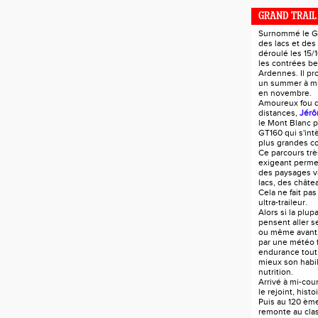
GRAND TRAIL
Surnommé le GT
des lacs et des
déroulé les 15/
les contrées be
Ardennes. Il pr
un summer à mi-
en novembre.
Amoureux fou 
distances,
Jérô
le Mont Blanc p
GT160 qui s'in
plus grandes c
Ce parcours trè
exigeant perme
des paysages va
lacs, des châtea
Cela ne fait pas
ultra-traileur.
Alors si la plup
pensent aller s
ou même avant
par une météo 
endurance tout
mieux son habil
nutrition.
Arrivé à mi-co
le rejoint, hist
Puis au 120 ème
remonte au cla