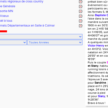
ats régionaux de cross country
prêtait bien sûr
événement où u
e Générale
participants se
sortie MN
les formats S, M
Ainsi
Baptiste 
 Voeux
l'aise dans la c
ël à tous
manière suivant
nats Départementaux en Salle à Colmar
1900 m en 30'33
km en 2 H15' 56
en 1 H16'05, so
4H06'07" et gri
marche du pod
A quelques min
Victor Henry
en
en 4h13'12. Voic
natation en 24'
26'55" et en co
18'39".
Puis le couple
et Stany
, habi
running loisirs 
affectionnent é
triathlons. Ils s
l'épreuve S av
pour
Sandrine
,
place en1 h 29'
nage, 24 kms d
course à pied
et pour
Stany
, 
1h28'36".
Bravo à tous !