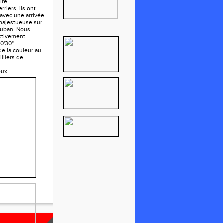
ire.
rriers, ils ont
 avec une arrivée
 majestueuse sur
auban. Nous
ctivement
0'30".
e la couleur au
lliers de
eux.