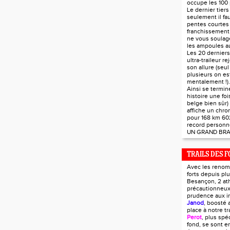
occupe les 100 
Le dernier tier
seulement il fau
pentes courtes 
franchissement 
ne vous soulag
les ampoules au
Les 20 derniers
ultra-traileur r
son allure (seul
plusieurs on est
mentalement !).
Ainsi se termin
histoire une foi
belge bien sûr)
affiche un chr
pour 168 km 60
record personn
UN GRAND BRA
TRAILS DES F
Avec les renom
forts depuis pl
Besançon, 2 ath
précautionneux
prudence aux i
Janod
, boosté 
place à notre tra
Perot
, plus spé
fond, se sont e