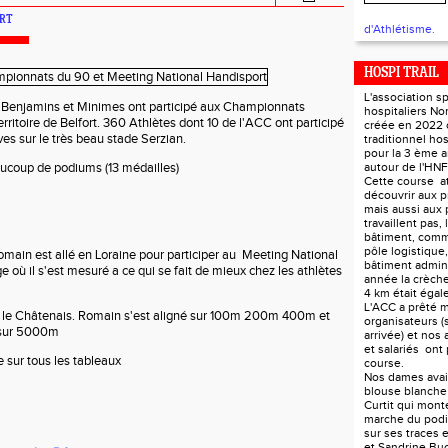
ERT
d'Athlétisme.
HOSPI TRAIL
L'association s
Benjamins et Minimes ont participé aux Championnats
hospitaliers N
ritoire de Belfort. 360 Athlètes dont 10 de l'ACC ont participé
créée en 2022 
es sur le très beau stade Serzian.
traditionnel hos
pour la 3 ème 
ucoup de podiums (13 médailles)
autour de l'HN
Cette course at
découvrir aux p
mais aussi aux 
travaillent pas, 
bâtiment, comm
pôle logistique, 
ain est allé en Loraine pour participer au Meeting National
bâtiment adminis
 où il s'est mesuré a ce qui se fait de mieux chez les athlètes
année la crèch
4 km était éga
L'ACC a prêté m
r le Châtenais. Romain s'est aligné sur 100m 200m 400m et
organisateurs (s
s sur 5000m
arrivée) et nos 
et salariés ont 
 sur tous les tableaux
course.
Nos dames avaie
blouse blanch
Curtit qui monte
marche du podi
sur ses traces 
et Sandrine Bu