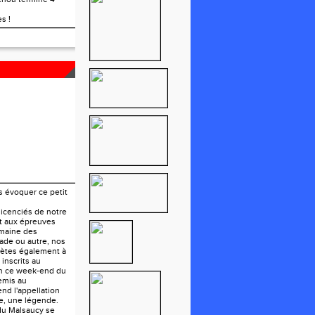
s !
U LION
s évoquer ce petit
 licenciés de notre
nt aux épreuves
maine des
ade ou autre, nos
hlètes également à
 inscrits au
on ce week-end du
mis au
rend l'appellation
ve, une légende.
du Malsaucy se