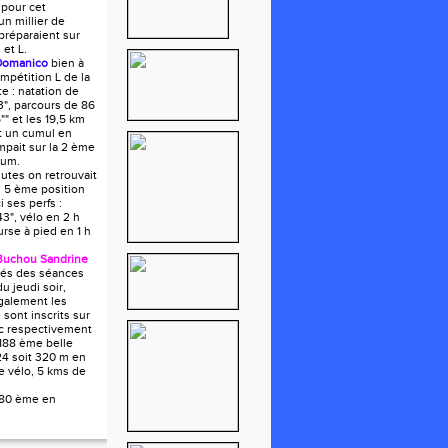
 pour cet
n millier de
 préparaient sur
 et L.
Domanico
bien à
ompétition L de la
e : natation de
", parcours de 86
"" et les 19,5 km
it un cumul en
mpait sur la 2 ème
ium.
utes on retrouvait
 5 ème position
i ses perfs :
43", vélo en 2 h
urse à pied en 1 h
Buchou Sandrine
tués des séances
du jeudi soir,
galement les
e sont inscrits sur
ec respectivement
188 ème belle
24 soit 320 m en
e vélo, 5 kms de
180 ème en