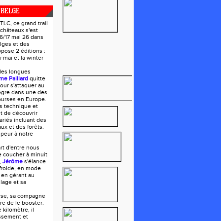
 BELGE
LC, ce grand trail
 châteaux s'est
16/17 mai 26 dans
lges et des
opose 2 éditions :
mai et la winter
des longues
me Paillard
quitte
our s'attaquer au
tègre dans une des
ourses en Europe.
s technique et
t de découvrir
riés incluant des
ux et des forêts.
 peur à notre
art d'entre nous
e coucher à minuit
,
Jérôme
s'élance
froide, en mode
 en gérant au
lage et sa
urse, sa compagne
oire de le booster.
 kilomètre, il
ssement et