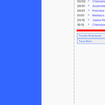
>
03/02
Championn
>
29/01
Assemblé
>
04/01
Première 
>
01/01
Meilleurs
>
23/12
Joyeux No
>
15/12
Champion