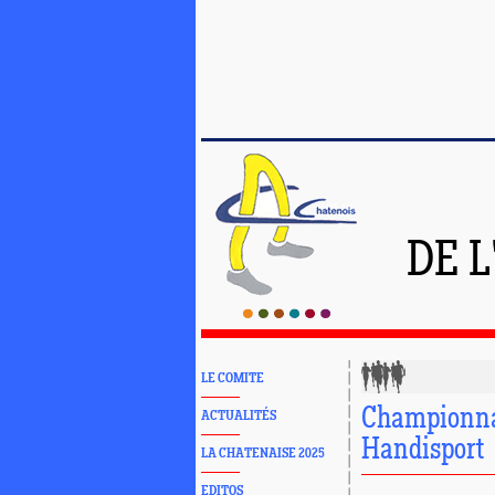
DE 
LE COMITE
Championnat
ACTUALITÉS
Handisport
LA CHATENAISE 2025
EDITOS