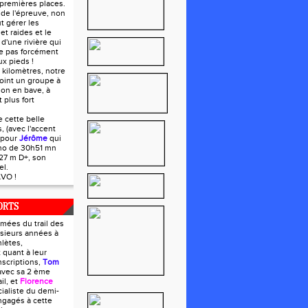
premières places.
s de l'épreuve, non
t gérer les
et raides et le
d'une rivière qui
e pas forcément
x pieds !
 kilomètres, notre
ejoint un groupe à
 on en bave, à
 plus fort
e cette belle
s, (avec l'accent
 pour
Jérôme
qui
ono de 30h51 mn
27 m D+, son
el.
VO !
ORTS
mées du trail des
usieurs années à
lètes,
 quant à leur
nscriptions,
Tom
avec sa 2 ème
il, et
Florence
cialiste du demi-
ngagés à cette