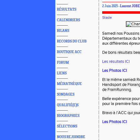
2 Juin 2025 -
Laurent JOB
RÉSULTATS
Stade
CALENDRIERS
BILANS
Samedi nos Poussins 
Départementaux du ter
RECORDS DU CLUB
aux différentes épreuv
BOUTIQUE ACC
De bons résultats
bea
Les résultats ICI
FORUM
Les Photos ICI
LIENS
Et le même samedi Rom
MÉDIATHÈQUE
Handisport de Florange
de FramRunning.
SONDAGES
Belle expérience pou
pour la première foi
QUALIFIÉ(E)S
Bravo à l'ACC qui joue
BIOGRAPHIES
Les Photos ICI
SÉLECTIONS
NOUS REJOINDRE