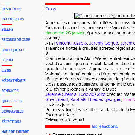
Cross
RÉSULTATS
CALENDRIERS
A peine les chaussures décrottées du cross de
foulaient la terre bien boueuse de Vignoles l
BILANS
dimanche 26 janvier,
épreuve aux championnat
country.
RECORDS DU CLUB
Ainsi
Vincent Russolo
,
Jérémy Gorjup
,
Jérémi
allaient se frotter à d'autres athlètes régionau
BOUTIQUE ACC
là.
Comme le souligne Alain Weber, entraineur de
FORUM
veut dire aussi que notre club local peut se hi
grandes locomotives régionales... et ça ce n'es
LIENS
Volonté, solidarité et plaisir d'être ensemble é
d'un journée réussie avec cerise sur le gâte
MÉDIATHÈQUE
cross passés les qualifiés à la demi-finale d
le 9 février prochain à Arnay le Duc :
SONDAGES
Jérémie Chemla
,
Ludovic Colot
chez les maste
Guyonnaud,
Raphaël Thiebautgeorges
,
Lina 
QUALIFIÉ(E)S
chez les jeunes.
Retrouvez tous les résultats sur le site de la F
BIOGRAPHIES
Facebook Acc.
Félicitations à vous !
SÉLECTIONS
les Réactions
NOUS REJOINDRE