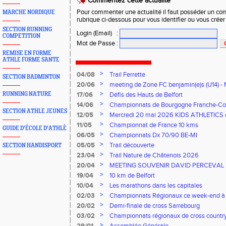
Commentez cette actualité
Pour commenter une actualité il faut posséder un compt
MARCHE NORDIQUE
rubrique ci-dessous pour vous identifier ou vous crée
SECTION RUNNING
Login (Email)
:
COMPETITION
Mot de Passe
:
REMISE EN FORME
ATHLE FORME SANTE
>
04/08
Trail Ferrette
SECTION BADMINTON
>
20/06
meeting de Zone FC benjamin(e)s (U14) - 
>
RUNNING NATURE
17/06
Défis des Hauts de Belfort
>
14/06
Championnats de Bourgogne Franche-Co
SECTION ATHLE JEUNES
Florentin, le 14 juin 2026
>
12/05
Mercredi 20 mai 2026 KIDS ATHLETICS 
>
11/05
Championnat de France 10 kms
GUIDE D'ÉCOLE D'ATHLÈ
>
06/05
Championnats Dx 70/90 BE-MI
>
05/05
Trail découverte
SECTION HANDISPORT
>
23/04
Trail Nature de Châtenois 2026
>
20/04
MEETING SOUVENIR DAVID PERCEVAL
>
19/04
10 km de Belfort
>
10/04
Les marathons dans les capitales
>
02/03
Championnats Régionaux ce week-end à
>
20/02
Demi-finale de cross Sarrebourg
>
03/02
Championnats régionaux de cross countr
>