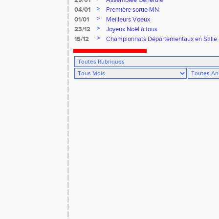
29/01
Assemblée Générale
>
04/01
Première sortie MN
>
01/01
Meilleurs Voeux
>
23/12
Joyeux Noël à tous
>
15/12
Championnats Départementaux en Salle