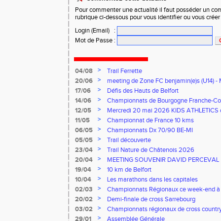
Pour commenter une actualité il faut posséder un compt
rubrique ci-dessous pour vous identifier ou vous crée
Login (Email)
:
Mot de Passe
:
>
04/08
Trail Ferrette
>
20/06
meeting de Zone FC benjamin(e)s (U14) - 
>
17/06
Défis des Hauts de Belfort
>
14/06
Championnats de Bourgogne Franche-Co
Florentin, le 14 juin 2026
>
12/05
Mercredi 20 mai 2026 KIDS ATHLETICS 
>
11/05
Championnat de France 10 kms
>
06/05
Championnats Dx 70/90 BE-MI
>
05/05
Trail découverte
>
23/04
Trail Nature de Châtenois 2026
>
20/04
MEETING SOUVENIR DAVID PERCEVAL
>
19/04
10 km de Belfort
>
10/04
Les marathons dans les capitales
>
02/03
Championnats Régionaux ce week-end à
>
20/02
Demi-finale de cross Sarrebourg
>
03/02
Championnats régionaux de cross countr
>
29/01
Assemblée Générale