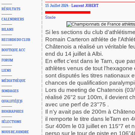
15 Juillet 2024 -
Laurent JOBERT
RÉSULTATS
Stade
CALENDRIERS
BILANS
Si les sections du club d'athlétis
Romain Carteron athléte de l'Athlé
RECORDS DU CLUB
Châtenois a réalisé un véritable feu
BOUTIQUE ACC
end du 14 juillet à Albi.
En effet c'est dans le Tarn, que p
FORUM
athlètes venus de tout l’hexagone 
LIENS
sont disputés les titres nationaux e
MÉDIATHÈQUE
chances de qualification paralymp
Lors du meeting de Chatenois (03
SONDAGES
réalisé 26"2 sur 100m, il devient
QUALIFIÉ(E)S
avec une perf de 23"75 .
Il n'y avait pas de 200m à Châteno
BIOGRAPHIES
il remporte le titre dans leTarn en 
SÉLECTIONS
Sur 400m le 03 juillet en 115“7 et
NOUS REJOINDRE
perso sur le tour de piste en 106”4