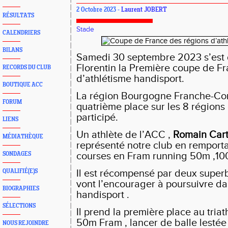
2 Octobre 2023 -
Laurent JOBERT
RÉSULTATS
Stade
CALENDRIERS
BILANS
Samedi 30 septembre 2023 s’est d
Florentin la Première coupe de F
RECORDS DU CLUB
d’athlétisme handisport.
BOUTIQUE ACC
La région Bourgogne Franche-Co
FORUM
quatrième place sur les 8 régions 
participé.
LIENS
Un athlète de l’ACC ,
Romain Car
MÉDIATHÈQUE
représenté notre club en remporta
courses en Fram running 50m ,1
SONDAGES
Il est récompensé par deux superb
QUALIFIÉ(E)S
vont l’encourager à poursuivre da
BIOGRAPHIES
handisport .
SÉLECTIONS
Il prend la première place au triat
50m Fram , lancer de balle lestée 
NOUS REJOINDRE