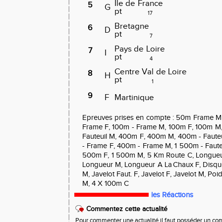
Ile
de
France
5
G
pt
17
Bretagne
6
D
pt
7
Pays
de
Loire
7
I
pt
4
Centre
Val
de
Loire
8
H
pt
1
9
F
Martinique
Epreuves
prises
en
compte
:
50m
Frame
M
Frame
F,
100m
-
Frame
M,
100m
F,
100m
M
Fauteuil
M,
400m
F,
400m
M,
400m
-
Fauteu
-
Frame
F,
400m
-
Frame
M,
1
500m
-
Faute
500m
F,
1
500m
M,
5
Km
Route
C,
Longue
Longueur
M,
Longueur
A
La
Chaux
F,
Disqu
M,
Javelot
Faut.
F,
Javelot
F,
Javelot
M,
Poi
M,
4
X
100m
C
les Réactions
Commentez cette actualité
Pour commenter une actualité il faut posséder un compt