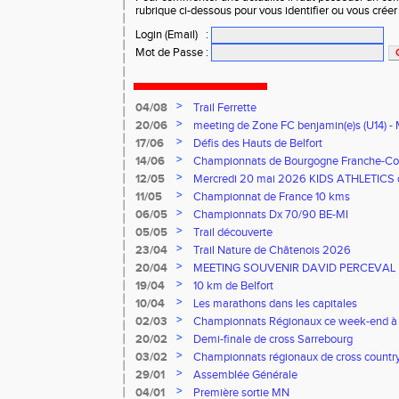
rubrique ci-dessous pour vous identifier ou vous crée
Login (Email)
:
Mot de Passe
:
>
04/08
Trail Ferrette
>
20/06
meeting de Zone FC benjamin(e)s (U14) - 
>
17/06
Défis des Hauts de Belfort
>
14/06
Championnats de Bourgogne Franche-Co
Florentin, le 14 juin 2026
>
12/05
Mercredi 20 mai 2026 KIDS ATHLETICS 
>
11/05
Championnat de France 10 kms
>
06/05
Championnats Dx 70/90 BE-MI
>
05/05
Trail découverte
>
23/04
Trail Nature de Châtenois 2026
>
20/04
MEETING SOUVENIR DAVID PERCEVAL
>
19/04
10 km de Belfort
>
10/04
Les marathons dans les capitales
>
02/03
Championnats Régionaux ce week-end à
>
20/02
Demi-finale de cross Sarrebourg
>
03/02
Championnats régionaux de cross countr
>
29/01
Assemblée Générale
>
04/01
Première sortie MN