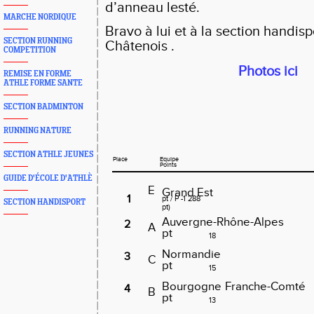
d’anneau lesté.
MARCHE NORDIQUE
Bravo à lui et à la section handisp
SECTION RUNNING
Châtenois .
COMPETITION
Photos ici
REMISE EN FORME
ATHLE FORME SANTE
SECTION BADMINTON
RUNNING NATURE
SECTION ATHLE JEUNES
Place
Equipe
Points
GUIDE D'ÉCOLE D'ATHLÈ
E
Grand
Est
1
pt
/
P -1
288
SECTION HANDISPORT
pt)
Auvergne-Rhône-Alpes
2
A
pt
18
Normandie
3
C
pt
15
Bourgogne
Franche-Comté
4
B
pt
13