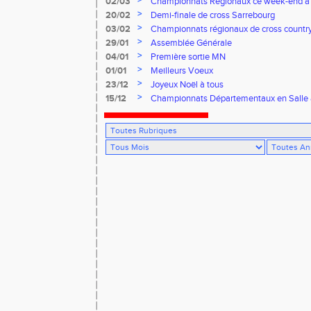
>
02/03
Championnats Régionaux ce week-end à
>
20/02
Demi-finale de cross Sarrebourg
>
03/02
Championnats régionaux de cross countr
>
29/01
Assemblée Générale
>
04/01
Première sortie MN
>
01/01
Meilleurs Voeux
>
23/12
Joyeux Noël à tous
>
15/12
Championnats Départementaux en Salle