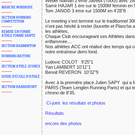
Weber Nathan 2 eme Javelot (700G) avec 2
Samir HAJAR 1 ère sur le 1500M féminin en
MARCHE NORDIQUE
Tom JANOD 3 ème sur 1500M en 4'28"8
SECTION RUNNING
Le meeting s'est terminé sur le traditionnel 3
COMPETITION
n'ont pas hésité à rester (buvette et Plancha 
les athlètes,
REMISE EN FORME
ATHLE FORME SANTE
Chaque Club encourageant ses Athlètes dan
enflammée…
SECTION BADMINTON
Nos athlètes ACC ont réalisé des temps qui on
notre entraîneur demi fond.
RUNNING NATURE
Ludovic COLOT 9'25"1
SECTION ATHLE JEUNES
Yan LAMBERT 10'11"1
Benoit REVERON 10'32"9
GUIDE D'ÉCOLE D'ATHLÈ
Avec à la première place Julien SAPY qui a f
SECTION HANDISPORT
PARIS (Team Lenglen Running Paris) et qui t
chrono de 8'35.
Ci-joint les résultats et photos
Résultats
encore des photos