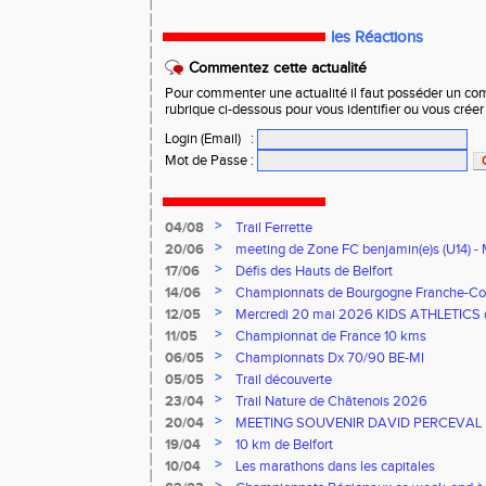
les Réactions
Commentez cette actualité
Pour commenter une actualité il faut posséder un compt
rubrique ci-dessous pour vous identifier ou vous crée
Login (Email)
:
Mot de Passe
:
>
04/08
Trail Ferrette
>
20/06
meeting de Zone FC benjamin(e)s (U14) - 
>
17/06
Défis des Hauts de Belfort
>
14/06
Championnats de Bourgogne Franche-Co
Florentin, le 14 juin 2026
>
12/05
Mercredi 20 mai 2026 KIDS ATHLETICS 
>
11/05
Championnat de France 10 kms
>
06/05
Championnats Dx 70/90 BE-MI
>
05/05
Trail découverte
>
23/04
Trail Nature de Châtenois 2026
>
20/04
MEETING SOUVENIR DAVID PERCEVAL
>
19/04
10 km de Belfort
>
10/04
Les marathons dans les capitales