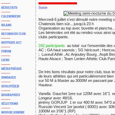
Stade
RÉSULTATS
CALENDRIERS
Mercredi 6 juillet s'est déroulé notre meeting
Chatenois bien sûr... jusqu'à 23 h
BILANS
Organisation au top avec buvette et plancha
Les bénévoles ont été au rendez-vous ainsi qu
RECORDS DU CLUB
clubs participants.
BOUTIQUE ACC
242 participants
au total sur l'ensemble des 
AC ; GA haut saonois ; SG héricourt ; Hericou
FORUM
; Luxeuil Athlé , Ac Anjoutey Bourg , Asptt B
Haute Alsace ; Team Lenlen Athétic Club Pari
LIENS
MÉDIATHÈQUE
De très bons résultats pour notre club, tous le
de leurs athlètes qui ont particulièrement bie
SONDAGES
sur 50 M à Master au 3000M en passant par J
Hauteur.
QUALIFIÉ(E)S
Vanella Gauchet 1ere sur 120M avec 16"1 en
BIOGRAPHIES
Longeur avec 4M16.
jérémy GORJUP 1 er sur 400 M avec 54"0 
SÉLECTIONS
Russolo Vincent 1er javelot ( 600G) avec 30
1000M en 3'06"1 (RP)
NOUS REJOINDRE