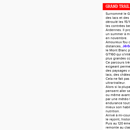
GRAND TRAIL
Surnommé le GT
des lacs et des
déroulé les 15/
les contrées be
Ardennes. Il pr
un summer à mi-
en novembre.
Amoureux fou 
distances,
Jérô
le Mont Blanc p
GT160 qui s'in
plus grandes c
Ce parcours trè
exigeant perme
des paysages va
lacs, des châtea
Cela ne fait pas
ultra-traileur.
Alors si la plup
pensent aller s
ou même avant
par une météo 
endurance tout
mieux son habil
nutrition.
Arrivé à mi-co
le rejoint, hist
Puis au 120 ème
remonte au cla