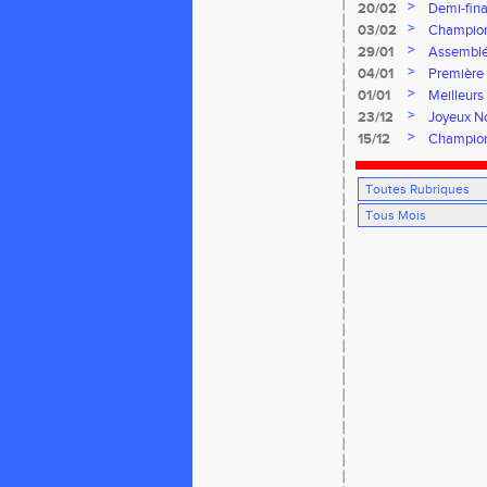
>
20/02
Demi-fina
>
03/02
Championn
>
29/01
Assemblé
>
04/01
Première 
>
01/01
Meilleurs
>
23/12
Joyeux No
>
15/12
Champion