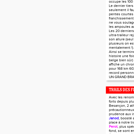
occupe les 100 
Le dernier tier
seulement il fau
pentes courtes 
franchissement 
ne vous soulag
les ampoules au
Les 20 derniers
ultra-traileur r
son allure (seul
plusieurs on est
mentalement !).
Ainsi se termin
histoire une foi
belge bien sûr)
affiche un chr
pour 168 km 60
record personn
UN GRAND BRA
TRAILS DES F
Avec les renom
forts depuis pl
Besançon, 2 ath
précautionneux
prudence aux i
Janod
, boosté 
place à notre tra
Perot
, plus spé
fond, se sont e