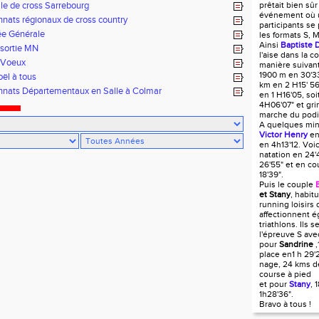
le de cross Sarrebourg
prêtait bien sûr
événement où u
ats régionaux de cross country
participants se
e Générale
les formats S, M
Ainsi
Baptiste 
sortie MN
l'aise dans la c
 Voeux
manière suivant
1900 m en 30'33
ël à tous
km en 2 H15' 56
nats Départementaux en Salle à Colmar
en 1 H16'05, so
4H06'07" et gri
marche du pod
A quelques min
Victor Henry
en
en 4h13'12. Voic
natation en 24'
26'55" et en co
18'39".
Puis le couple
et Stany
, habi
running loisirs 
affectionnent é
triathlons. Ils s
l'épreuve S av
pour
Sandrine
,
place en1 h 29'
nage, 24 kms d
course à pied
et pour
Stany
, 
1h28'36".
Bravo à tous !