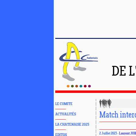
DE 
LE COMITE
Match inte
ACTUALITÉS
LA CHATENAISE 2025
2 Juillet 2023 -
Laurent JO
EDITOS