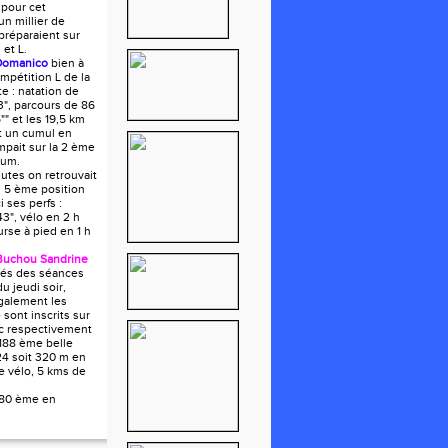
 pour cet
n millier de
 préparaient sur
 et L.
Domanico
bien à
ompétition L de la
e : natation de
", parcours de 86
"" et les 19,5 km
it un cumul en
mpait sur la 2 ème
ium.
utes on retrouvait
 5 ème position
i ses perfs :
43", vélo en 2 h
urse à pied en 1 h
Buchou Sandrine
tués des séances
du jeudi soir,
galement les
e sont inscrits sur
ec respectivement
188 ème belle
24 soit 320 m en
e vélo, 5 kms de
180 ème en