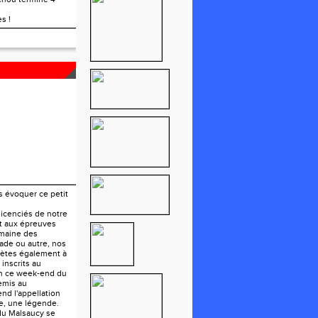
s !
U LION
s évoquer ce petit
 licenciés de notre
nt aux épreuves
maine des
ade ou autre, nos
hlètes également à
 inscrits au
on ce week-end du
mis au
rend l'appellation
ve, une légende.
du Malsaucy se