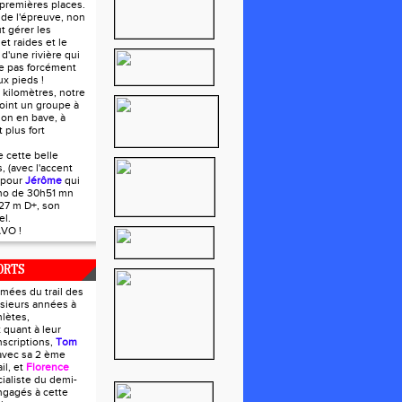
premières places.
s de l'épreuve, non
t gérer les
et raides et le
d'une rivière qui
e pas forcément
x pieds !
 kilomètres, notre
ejoint un groupe à
 on en bave, à
 plus fort
e cette belle
s, (avec l'accent
 pour
Jérôme
qui
ono de 30h51 mn
27 m D+, son
el.
VO !
ORTS
mées du trail des
usieurs années à
lètes,
 quant à leur
nscriptions,
Tom
avec sa 2 ème
il, et
Florence
cialiste du demi-
ngagés à cette