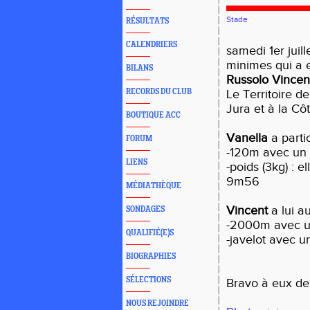
Stade
RÉSULTATS
CALENDRIERS
samedi 1er juil
minimes qui a e
BILANS
Russolo Vincen
RECORDS DU CLUB
Le Territoire de
Jura et à la Cô
BOUTIQUE ACC
Vanella
a parti
FORUM
-120m avec un 
LIENS
-poids (3kg) : 
9m56
MÉDIATHÈQUE
Vincent
a lui au
SONDAGES
-2000m avec u
QUALIFIÉ(E)S
-javelot avec 
BIOGRAPHIES
SÉLECTIONS
Bravo à eux de
NOUS REJOINDRE