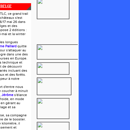
 BELGE
LC, ce grand trail
 châteaux s'est
16/17 mai 26 dans
lges et des
opose 2 éditions :
mai et la winter
des longues
me Paillard
quitte
our s'attaquer au
tègre dans une des
ourses en Europe.
s technique et
t de découvrir
riés incluant des
ux et des forêts.
 peur à notre
art d'entre nous
e coucher à minuit
,
Jérôme
s'élance
froide, en mode
 en gérant au
lage et sa
urse, sa compagne
oire de le booster.
 kilomètre, il
ssement et