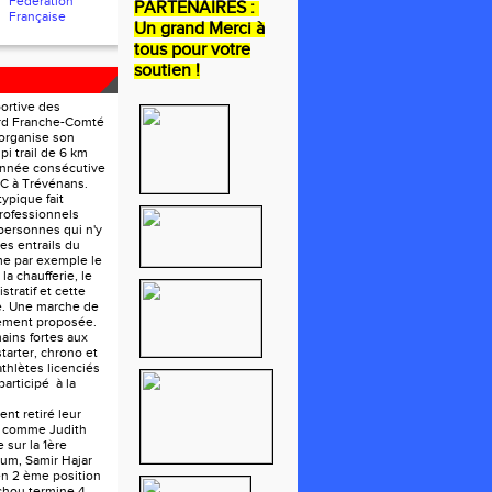
Fédération
PARTENAIRES :
Française
Un grand Merci à
tous pour votre
soutien !
portive des
ord Franche-Comté
organise son
pi trail de 6 km
année consécutive
FC à Trévénans.
ypique fait
rofessionnels
personnes qui n'y
les entrails du
e par exemple le
la chaufferie, le
tratif et cette
e. Une marche de
lement proposée.
ains fortes aux
tarter, chrono et
athlètes licenciés
participé à la
nt retiré leur
e comme Judith
 sur la 1ère
um, Samir Hajar
en 2 ème position
chou termine 4