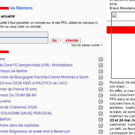
ème.
les Réactions
Bravo Mesdame
actualité
ité il faut posséder un compte sur le site FFA, utilisez la rubrique ci-
fier ou vous créer un compte.
|
mot de passe oublié ?
ette
e Zone FC benjamin(e)s (U14) - Montbéliard
 Hauts de Belfort
nats de Bourgogne Franche-Comté Minimes à Saint-
 le 14 juin 2026
TRIATHLON D
Pourquoi ne pa
 20 mai 2026 KIDS ATHLETICS de l'ACC
clin d'œil ....
nat de France 10 kms
En effet, si nos
nats Dx 70/90 BE-MI
club s'inscrive
FFA dans le do
ouverte
courses hors st
ure de Châtenois 2026
athlètes, triat
la base, se sont
 SOUVENIR DAVID PERCEVAL
triathlon du Li
Belfort
23 et 24 mai.
Re
calendrier, il p
hons dans les capitales
un défi, un fau
nats Régionaux ce week-end à Besançon
La presque île 