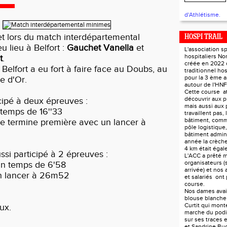
d'Athlétisme.
let lors du match interdépartemental
HOSPI TRAIL
u lieu à Belfort :
Gauchet Vanella
et
L'association s
hospitaliers N
t
.
créée en 2022 
 Belfort a eu fort à faire face au Doubs, au
traditionnel hos
pour la 3 ème 
te d'Or.
autour de l'HN
Cette course at
découvrir aux p
cipé à deux épreuves :
mais aussi aux 
temps de 16''33
travaillent pas, 
bâtiment, comm
elle termine première avec un lancer à
pôle logistique, 
bâtiment adminis
année la crèch
4 km était éga
ssi participé à 2 épreuves :
L'ACC a prêté m
organisateurs (s
n temps de 6'58
arrivée) et nos 
un lancer à 26m52
et salariés ont 
course.
Nos dames avaie
blouse blanch
Curtit qui monte
ux.
marche du podi
sur ses traces 
et Sandrine Bu