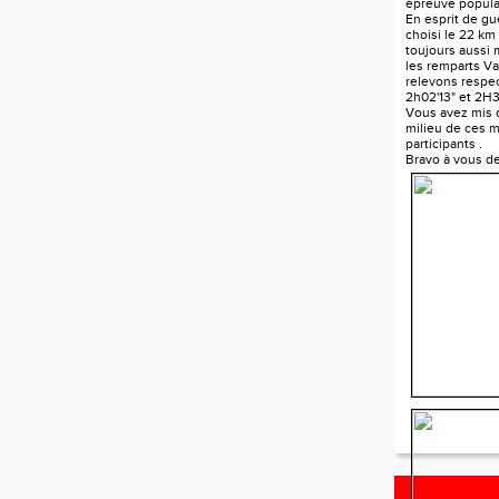
épreuve popula
En esprit de gue
choisi le 22 km
toujours aussi
les remparts V
relevons respe
2h02'13" et 2H3
Vous avez mis d
milieu de ces mi
participants .
Bravo à vous d