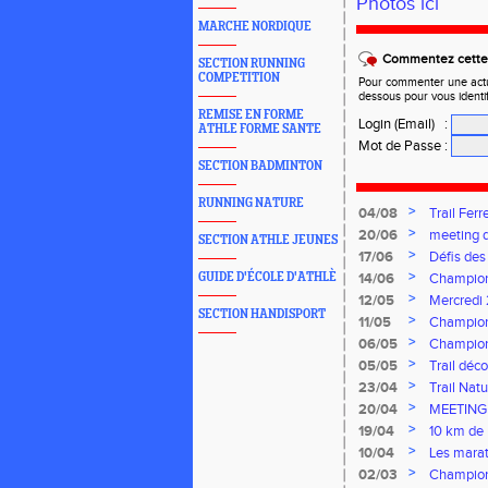
Photos ici
MARCHE NORDIQUE
Commentez cette 
SECTION RUNNING
COMPETITION
Pour commenter une actual
dessous pour vous identi
REMISE EN FORME
Login (Email)
:
ATHLE FORME SANTE
Mot de Passe
:
SECTION BADMINTON
RUNNING NATURE
>
04/08
Trail Ferr
>
20/06
meeting d
SECTION ATHLE JEUNES
>
17/06
Défis des
>
GUIDE D'ÉCOLE D'ATHLÈ
14/06
Champion
Florentin,
>
12/05
Mercredi
SECTION HANDISPORT
>
11/05
Champion
>
06/05
Champion
>
05/05
Trail déc
>
23/04
Trail Nat
>
20/04
MEETING
>
19/04
10 km de 
>
10/04
Les marat
>
02/03
Champion