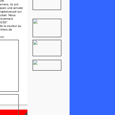
ire.
rriers, ils ont
 avec une arrivée
 majestueuse sur
auban. Nous
ctivement
0'30".
e la couleur au
lliers de
eux.