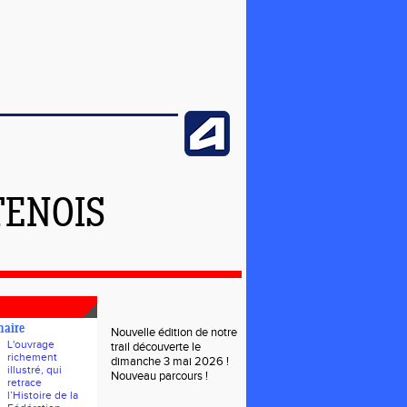
TENOIS
naire
Nouvelle édition de notre
L'ouvrage
trail découverte le
richement
dimanche 3 mai 2026 !
illustré, qui
Nouveau parcours !
retrace
l’Histoire de la