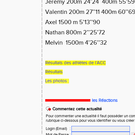
Jérémy 200m 24’24
400m 55’59
Valentin 200m 27’’11 400m 60’’6
Axel 1500 m 5’13’’90
Nathan 800m 2’’25’72
Melvin
1500m 4’26’’32
Résultats des athlètes de l’ACC
Résultats
Les photos :
les Réactions
Commentez cette actualité
Pour commenter une actualité il faut posséder un compt
rubrique ci-dessous pour vous identifier ou vous crée
Login (Email)
:
Mot de Passe
: