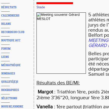
Stade
RÉSULTATS
5 athlète
CALENDRIERS
athlètes 
jurys de 
BILANS
rendus au
RECORDS DU CLUB
Belfort po
MEETING
BOUTIQUE ACC
GÉRARD 
FORUM
Belles pr
LIENS
participan
été néces
MÉDIATHÈQUE
départag
Samuel s
SONDAGES
Résultats des BE/MI:
QUALIFIÉ(E)S
BIOGRAPHIES
Margot
: Triathlon 1ère, poids
2iè
2ième 3'36''20, longueur 1ère 3.
SÉLECTIONS
Vanella
: 1ère partout (triathlon a
NOUS REJOINDRE