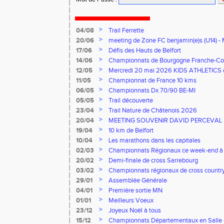
>
04/08
Trail Ferrette
>
20/06
meeting de Zone FC benjamin(e)s (U14) - 
>
17/06
Défis des Hauts de Belfort
>
14/06
Championnats de Bourgogne Franche-Co
Florentin, le 14 juin 2026
>
12/05
Mercredi 20 mai 2026 KIDS ATHLETICS 
>
11/05
Championnat de France 10 kms
>
06/05
Championnats Dx 70/90 BE-MI
>
05/05
Trail découverte
>
23/04
Trail Nature de Châtenois 2026
>
20/04
MEETING SOUVENIR DAVID PERCEVAL
>
19/04
10 km de Belfort
>
10/04
Les marathons dans les capitales
>
02/03
Championnats Régionaux ce week-end à
>
20/02
Demi-finale de cross Sarrebourg
>
03/02
Championnats régionaux de cross countr
>
29/01
Assemblée Générale
>
04/01
Première sortie MN
>
01/01
Meilleurs Voeux
>
23/12
Joyeux Noël à tous
>
15/12
Championnats Départementaux en Salle