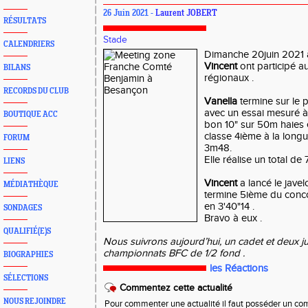
26 Juin 2021 -
Laurent JOBERT
RÉSULTATS
Stade
CALENDRIERS
Dimanche 20juin 2021
Vincent
ont participé 
BILANS
régionaux .
RECORDS DU CLUB
Vanella
termine sur le 
avec un essai mesuré à 
BOUTIQUE ACC
bon 10" sur 50m haies 
classe 4ième à la long
FORUM
3m48.
Elle réalise un total de 
LIENS
Vincent
a lancé le jave
MÉDIATHÈQUE
termine 5ième du conco
en 3'40"14 .
SONDAGES
Bravo à eux .
QUALIFIÉ(E)S
Nous suivrons aujourd’hui, un cadet et deux ju
championnats BFC de 1/2 fond .
BIOGRAPHIES
les Réactions
SÉLECTIONS
Commentez cette actualité
NOUS REJOINDRE
Pour commenter une actualité il faut posséder un compt