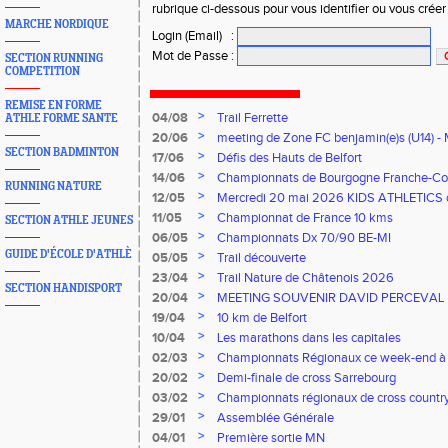
rubrique ci-dessous pour vous identifier ou vous crée
MARCHE NORDIQUE
Login (Email)
:
Mot de Passe
:
SECTION RUNNING
COMPETITION
REMISE EN FORME
>
04/08
Trail Ferrette
ATHLE FORME SANTE
>
20/06
meeting de Zone FC benjamin(e)s (U14) - 
SECTION BADMINTON
>
17/06
Défis des Hauts de Belfort
>
14/06
Championnats de Bourgogne Franche-Co
RUNNING NATURE
Florentin, le 14 juin 2026
>
12/05
Mercredi 20 mai 2026 KIDS ATHLETICS 
>
11/05
Championnat de France 10 kms
SECTION ATHLE JEUNES
>
06/05
Championnats Dx 70/90 BE-MI
GUIDE D'ÉCOLE D'ATHLÈ
>
05/05
Trail découverte
>
23/04
Trail Nature de Châtenois 2026
SECTION HANDISPORT
>
20/04
MEETING SOUVENIR DAVID PERCEVAL
>
19/04
10 km de Belfort
>
10/04
Les marathons dans les capitales
>
02/03
Championnats Régionaux ce week-end à
>
20/02
Demi-finale de cross Sarrebourg
>
03/02
Championnats régionaux de cross countr
>
29/01
Assemblée Générale
>
04/01
Première sortie MN