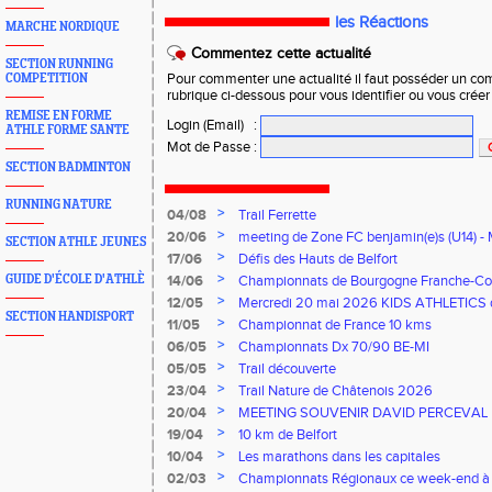
les Réactions
MARCHE NORDIQUE
Commentez cette actualité
SECTION RUNNING
COMPETITION
Pour commenter une actualité il faut posséder un compt
rubrique ci-dessous pour vous identifier ou vous crée
REMISE EN FORME
Login (Email)
:
ATHLE FORME SANTE
Mot de Passe
:
SECTION BADMINTON
RUNNING NATURE
>
04/08
Trail Ferrette
>
20/06
meeting de Zone FC benjamin(e)s (U14) - 
SECTION ATHLE JEUNES
>
17/06
Défis des Hauts de Belfort
>
GUIDE D'ÉCOLE D'ATHLÈ
14/06
Championnats de Bourgogne Franche-Co
Florentin, le 14 juin 2026
>
12/05
Mercredi 20 mai 2026 KIDS ATHLETICS 
SECTION HANDISPORT
>
11/05
Championnat de France 10 kms
>
06/05
Championnats Dx 70/90 BE-MI
>
05/05
Trail découverte
>
23/04
Trail Nature de Châtenois 2026
>
20/04
MEETING SOUVENIR DAVID PERCEVAL
>
19/04
10 km de Belfort
>
10/04
Les marathons dans les capitales
>
02/03
Championnats Régionaux ce week-end à