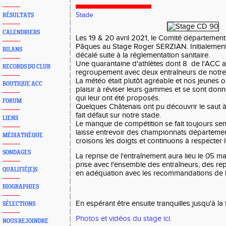
Stade
RÉSULTATS
CALENDRIERS
Les 19 & 20 avril 2021, le Comité département
Pâques au Stage Roger SERZIAN. Initialement p
BILANS
décalé suite à la réglementation sanitaire.
Une quarantaine d'athlètes dont 8 de l'ACC a 
RECORDS DU CLUB
regroupement avec deux entraîneurs de notre c
La météo était plutôt agréable et nos jeunes 
BOUTIQUE ACC
plaisir à réviser leurs gammes et se sont don
qui leur ont été proposés.
FORUM
Quelques Châtenais ont pu découvrir le saut à 
fait défaut sur notre stade.
LIENS
Le manque de compétition se fait toujours sent
laisse entrevoir des championnats département
MÉDIATHÈQUE
croisons les doigts et continuons à respecter l
SONDAGES
La reprise de l'entraînement aura lieu le 05 ma
prise avec l'ensemble des entraîneurs, des rep
QUALIFIÉ(E)S
en adéquation avec les recommandations de l
BIOGRAPHIES
En espérant être ensuite tranquilles jusqu'à la 
SÉLECTIONS
Photos et vidéos du stage ici.
NOUS REJOINDRE