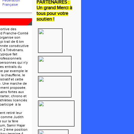
Fédération
PARTENAIRES :
Française
Un grand Merci à
tous pour votre
soutien !
portive des
ord Franche-Comté
organise son
pi trail de 6 km
année consécutive
FC à Trévénans.
ypique fait
rofessionnels
personnes qui n'y
les entrails du
e par exemple le
la chaufferie, le
tratif et cette
e. Une marche de
lement proposée.
ains fortes aux
tarter, chrono et
athlètes licenciés
participé à la
nt retiré leur
e comme Judith
 sur la 1ère
um, Samir Hajar
en 2 ème position
chou termine 4