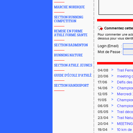
MARCHE NORDIQUE
SECTION RUNNING
COMPETITION
Commentez cette 
REMISE EN FORME
Pour commenter une actual
ATHLE FORME SANTE
dessous pour vous identi
SECTION BADMINTON
Login (Email)
:
Mot de Passe
:
RUNNING NATURE
SECTION ATHLE JEUNES
>
04/08
Trail Ferr
>
GUIDE D'ÉCOLE D'ATHLÈ
20/06
meeting d
>
17/06
Défis des
SECTION HANDISPORT
>
14/06
Champion
Florentin,
>
12/05
Mercredi
>
11/05
Champion
>
06/05
Champion
>
05/05
Trail déc
>
23/04
Trail Nat
>
20/04
MEETING
>
19/04
10 km de 