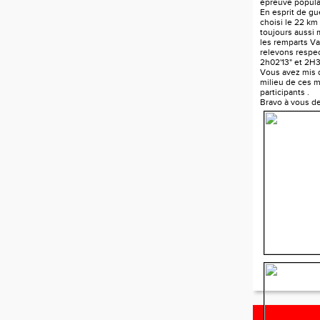
épreuve popula
En esprit de gue
choisi le 22 km
toujours aussi
les remparts V
relevons respe
2h02'13" et 2H3
Vous avez mis d
milieu de ces mi
participants .
Bravo à vous d