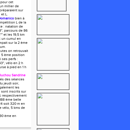
 pour cet
n millier de
 préparaient sur
 et L.
Domanico
bien à
ompétition L de la
e : natation de
", parcours de 86
"" et les 19,5 km
it un cumul en
mpait sur la 2 ème
ium.
utes on retrouvait
 5 ème position
i ses perfs :
43", vélo en 2 h
urse à pied en 1 h
Buchou Sandrine
tués des séances
du jeudi soir,
galement les
e sont inscrits sur
ec respectivement
188 ème belle
24 soit 320 m en
e vélo, 5 kms de
180 ème en