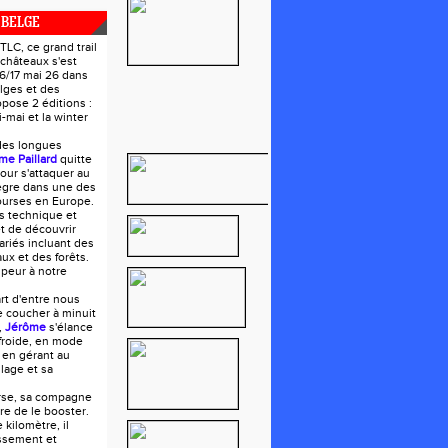
 BELGE
LC, ce grand trail
 châteaux s'est
16/17 mai 26 dans
lges et des
opose 2 éditions :
mai et la winter
des longues
me Paillard
quitte
our s'attaquer au
tègre dans une des
ourses en Europe.
s technique et
t de découvrir
riés incluant des
ux et des forêts.
 peur à notre
art d'entre nous
e coucher à minuit
,
Jérôme
s'élance
froide, en mode
 en gérant au
lage et sa
urse, sa compagne
oire de le booster.
 kilomètre, il
ssement et