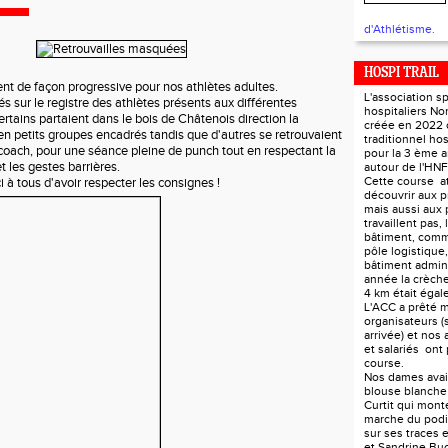
d'Athlétisme.
HOSPI TRAIL
t de façon progressive pour nos athlètes adultes.
L'association s
és sur le registre des athlètes présents aux différentes
hospitaliers N
rtains partaient dans le bois de Châtenois direction la
créée en 2022 
n petits groupes encadrés tandis que d'autres se retrouvaient
traditionnel hos
 coach, pour une séance pleine de punch tout en respectant la
pour la 3 ème 
t les gestes barrières.
autour de l'HN
Cette course at
 à tous d'avoir respecter les consignes !
découvrir aux p
mais aussi aux 
travaillent pas, 
bâtiment, comm
pôle logistique, 
bâtiment adminis
année la crèch
4 km était éga
L'ACC a prêté m
organisateurs (s
arrivée) et nos 
et salariés ont 
course.
Nos dames avaie
blouse blanch
Curtit qui monte
marche du podi
sur ses traces 
et Sandrine Bu