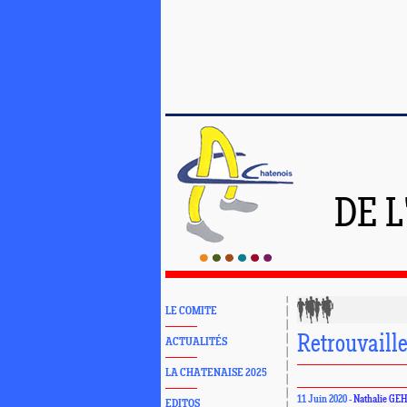
DE 
LE COMITE
Retrouvaill
ACTUALITÉS
LA CHATENAISE 2025
11 Juin 2020 -
Nathalie GE
EDITOS