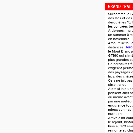
GRAND TRAIL
Surnommé le GT
des lacs et des
déroulé les 15/
les contrées be
Ardennes. Il pr
un summer à mi-
en novembre.
Amoureux fou 
distances,
Jérô
le Mont Blanc p
GT160 qui s'in
plus grandes c
Ce parcours trè
exigeant perme
des paysages va
lacs, des châtea
Cela ne fait pas
ultra-traileur.
Alors si la plup
pensent aller s
ou même avant
par une météo 
endurance tout
mieux son habil
nutrition.
Arrivé à mi-co
le rejoint, hist
Puis au 120 ème
remonte au cla