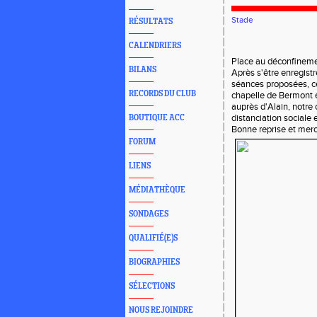
Stade
RÉSULTATS
CALENDRIERS
Place au déconfinemen
BILANS
Après s'être enregistr
séances proposées, ce
RECORDS DU CLUB
chapelle de Bermont e
auprès d'Alain, notre
distanciation sociale e
BOUTIQUE ACC
Bonne reprise et merci
FORUM
LIENS
MÉDIATHÈQUE
SONDAGES
QUALIFIÉ(E)S
BIOGRAPHIES
SÉLECTIONS
NOUS REJOINDRE