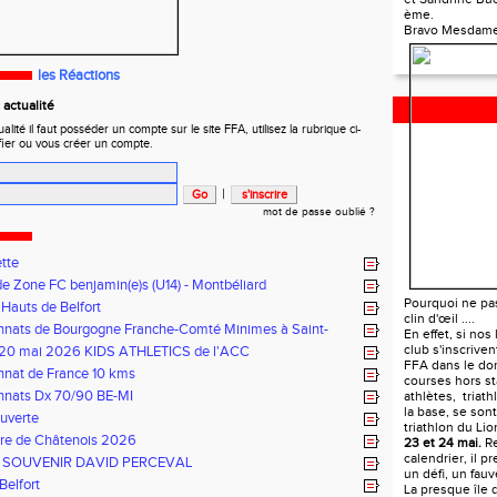
ème.
Bravo Mesdame
les Réactions
actualité
ité il faut posséder un compte sur le site FFA, utilisez la rubrique ci-
fier ou vous créer un compte.
|
mot de passe oublié ?
ette
e Zone FC benjamin(e)s (U14) - Montbéliard
TRIATHLON D
Pourquoi ne pa
 Hauts de Belfort
clin d'œil ....
nats de Bourgogne Franche-Comté Minimes à Saint-
En effet, si nos
 le 14 juin 2026
club s'inscrive
 20 mai 2026 KIDS ATHLETICS de l'ACC
FFA dans le do
nat de France 10 kms
courses hors st
nats Dx 70/90 BE-MI
athlètes, triat
la base, se sont
ouverte
triathlon du Li
ure de Châtenois 2026
23 et 24 mai.
Re
calendrier, il p
 SOUVENIR DAVID PERCEVAL
un défi, un fau
Belfort
La presque île 