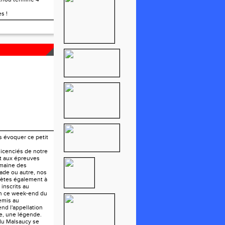
s !
U LION
s évoquer ce petit
 licenciés de notre
nt aux épreuves
maine des
ade ou autre, nos
hlètes également à
 inscrits au
on ce week-end du
mis au
rend l'appellation
ve, une légende.
du Malsaucy se