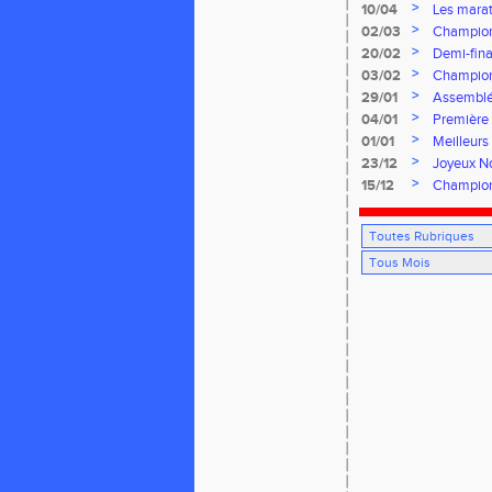
>
10/04
Les marat
>
02/03
Champion
>
20/02
Demi-fina
>
03/02
Championn
>
29/01
Assemblé
>
04/01
Première 
>
01/01
Meilleurs
>
23/12
Joyeux No
>
15/12
Champion