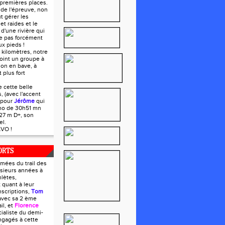
premières places.
s de l'épreuve, non
t gérer les
et raides et le
d'une rivière qui
e pas forcément
x pieds !
 kilomètres, notre
ejoint un groupe à
 on en bave, à
 plus fort
e cette belle
s, (avec l'accent
 pour
Jérôme
qui
ono de 30h51 mn
27 m D+, son
el.
VO !
ORTS
mées du trail des
usieurs années à
lètes,
 quant à leur
nscriptions,
Tom
avec sa 2 ème
il, et
Florence
cialiste du demi-
ngagés à cette