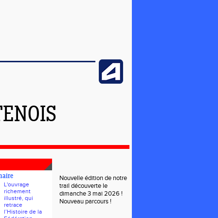
TENOIS
naire
Nouvelle édition de notre
L'ouvrage
trail découverte le
richement
dimanche 3 mai 2026 !
illustré, qui
Nouveau parcours !
retrace
l’Histoire de la