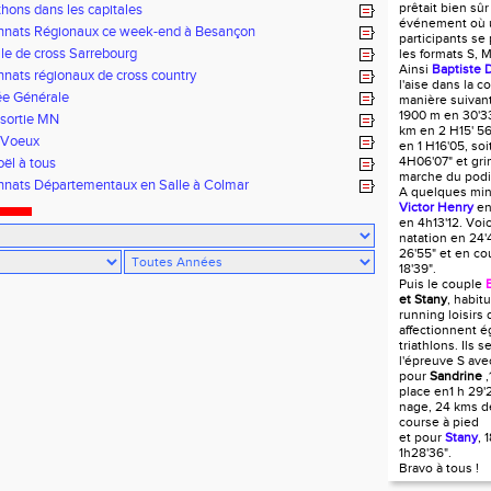
prêtait bien sûr
hons dans les capitales
événement où u
nats Régionaux ce week-end à Besançon
participants se
le de cross Sarrebourg
les formats S, M
Ainsi
Baptiste 
ats régionaux de cross country
l'aise dans la c
e Générale
manière suivant
1900 m en 30'33
sortie MN
km en 2 H15' 56
 Voeux
en 1 H16'05, so
4H06'07" et gri
ël à tous
marche du pod
nats Départementaux en Salle à Colmar
A quelques min
Victor Henry
en
en 4h13'12. Voic
natation en 24'
26'55" et en co
18'39".
Puis le couple
et Stany
, habi
running loisirs 
affectionnent é
triathlons. Ils s
l'épreuve S av
pour
Sandrine
,
place en1 h 29'
nage, 24 kms d
course à pied
et pour
Stany
, 
1h28'36".
Bravo à tous !