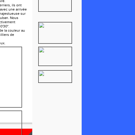
ire.
rriers, ils ont
 avec une arrivée
 majestueuse sur
auban. Nous
ctivement
0'30".
e la couleur au
lliers de
eux.