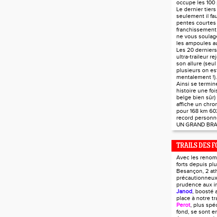
occupe les 100 
Le dernier tier
seulement il fau
pentes courtes 
franchissement 
ne vous soulag
les ampoules au
Les 20 derniers
ultra-traileur r
son allure (seul
plusieurs on est
mentalement !).
Ainsi se termin
histoire une foi
belge bien sûr)
affiche un chr
pour 168 km 60
record personn
UN GRAND BRA
TRAILS DES F
Avec les renom
forts depuis pl
Besançon, 2 ath
précautionneux
prudence aux i
Janod
, boosté 
place à notre tra
Perot
, plus spé
fond, se sont e