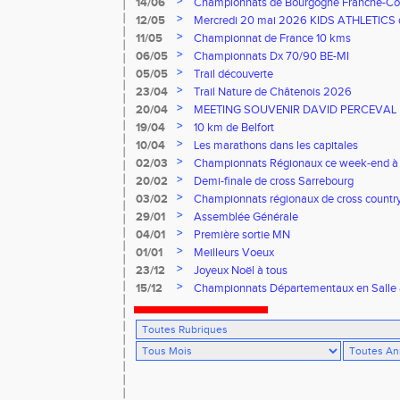
>
14/06
Championnats de Bourgogne Franche-Co
Florentin, le 14 juin 2026
>
12/05
Mercredi 20 mai 2026 KIDS ATHLETICS 
>
11/05
Championnat de France 10 kms
>
06/05
Championnats Dx 70/90 BE-MI
>
05/05
Trail découverte
>
23/04
Trail Nature de Châtenois 2026
>
20/04
MEETING SOUVENIR DAVID PERCEVAL
>
19/04
10 km de Belfort
>
10/04
Les marathons dans les capitales
>
02/03
Championnats Régionaux ce week-end à
>
20/02
Demi-finale de cross Sarrebourg
>
03/02
Championnats régionaux de cross countr
>
29/01
Assemblée Générale
>
04/01
Première sortie MN
>
01/01
Meilleurs Voeux
>
23/12
Joyeux Noël à tous
>
15/12
Championnats Départementaux en Salle