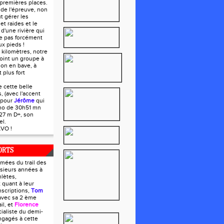
premières places.
s de l'épreuve, non
t gérer les
et raides et le
d'une rivière qui
e pas forcément
x pieds !
 kilomètres, notre
ejoint un groupe à
 on en bave, à
 plus fort
e cette belle
s, (avec l'accent
 pour
Jérôme
qui
ono de 30h51 mn
27 m D+, son
el.
VO !
ORTS
mées du trail des
usieurs années à
lètes,
 quant à leur
nscriptions,
Tom
avec sa 2 ème
il, et
Florence
cialiste du demi-
ngagés à cette