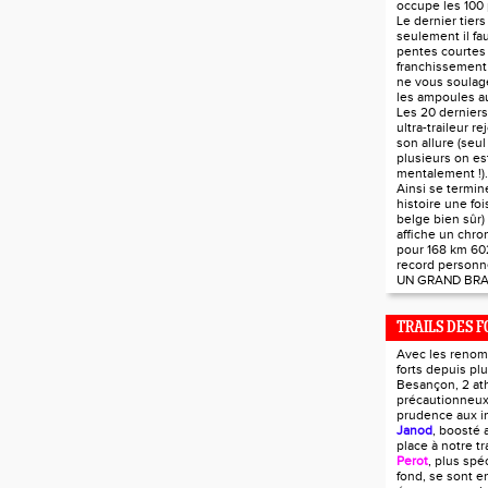
occupe les 100 
Le dernier tier
seulement il fau
pentes courtes 
franchissement 
ne vous soulag
les ampoules au
Les 20 derniers
ultra-traileur r
son allure (seul
plusieurs on est
mentalement !).
Ainsi se termin
histoire une foi
belge bien sûr)
affiche un chr
pour 168 km 60
record personn
UN GRAND BRA
TRAILS DES F
Avec les renom
forts depuis pl
Besançon, 2 ath
précautionneux
prudence aux i
Janod
, boosté 
place à notre tra
Perot
, plus spé
fond, se sont e