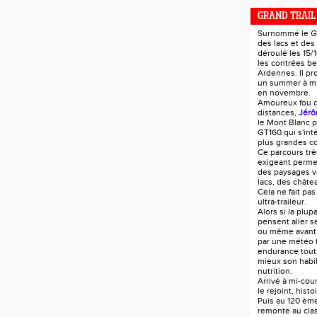
GRAND TRAIL
Surnommé le GT
des lacs et des
déroulé les 15/
les contrées be
Ardennes. Il pr
un summer à mi-
en novembre.
Amoureux fou 
distances,
Jérô
le Mont Blanc p
GT160 qui s'in
plus grandes c
Ce parcours trè
exigeant perme
des paysages va
lacs, des châtea
Cela ne fait pas
ultra-traileur.
Alors si la plup
pensent aller s
ou même avant
par une météo 
endurance tout
mieux son habil
nutrition.
Arrivé à mi-co
le rejoint, hist
Puis au 120 ème
remonte au cla