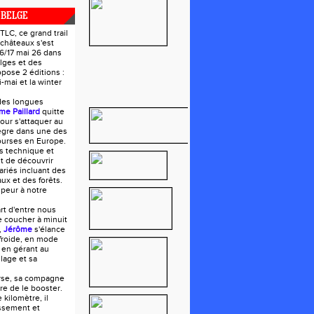
 BELGE
LC, ce grand trail
 châteaux s'est
16/17 mai 26 dans
lges et des
opose 2 éditions :
mai et la winter
des longues
me Paillard
quitte
our s'attaquer au
tègre dans une des
ourses en Europe.
s technique et
t de découvrir
riés incluant des
ux et des forêts.
 peur à notre
art d'entre nous
e coucher à minuit
,
Jérôme
s'élance
froide, en mode
 en gérant au
lage et sa
urse, sa compagne
oire de le booster.
 kilomètre, il
ssement et