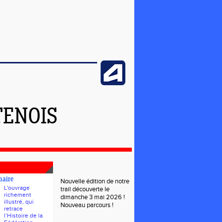
TENOIS
naire
Nouvelle édition de notre
L'ouvrage
trail découverte le
richement
dimanche 3 mai 2026 !
illustré, qui
Nouveau parcours !
retrace
l’Histoire de la