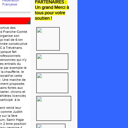
Fédération
PARTENAIRES :
Française
Un grand Merci à
tous pour votre
soutien !
portive des
ord Franche-Comté
organise son
pi trail de 6 km
année consécutive
FC à Trévénans.
ypique fait
rofessionnels
personnes qui n'y
les entrails du
e par exemple le
la chaufferie, le
tratif et cette
e. Une marche de
lement proposée.
ains fortes aux
tarter, chrono et
athlètes licenciés
participé à la
nt retiré leur
e comme Judith
 sur la 1ère
um, Samir Hajar
en 2 ème position
chou termine 4