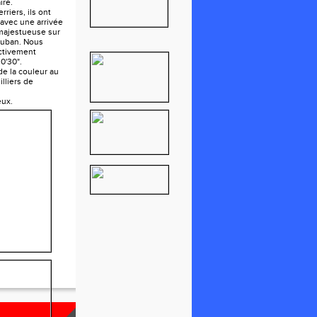
ire.
rriers, ils ont
 avec une arrivée
 majestueuse sur
auban. Nous
ctivement
0'30".
e la couleur au
lliers de
eux.