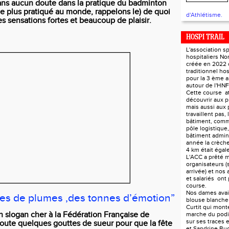
ans aucun doute dans la pratique du badminton
e plus pratiqué au monde, rappelons le) de quoi
d'Athlétisme.
 sensations fortes et beaucoup de plaisir.
HOSPI TRAIL
L'association s
hospitaliers N
créée en 2022 
traditionnel hos
pour la 3 ème 
autour de l'HN
Cette course at
découvrir aux p
mais aussi aux 
travaillent pas, 
bâtiment, comm
pôle logistique, 
bâtiment adminis
année la crèch
4 km était éga
L'ACC a prêté m
organisateurs (s
arrivée) et nos 
et salariés ont 
course.
Nos dames avaie
s de plumes ,des tonnes d’émotion”
blouse blanch
Curtit qui monte
n slogan cher à la Fédération Française de
marche du podi
sur ses traces 
joute quelques gouttes de sueur pour que la fête
et Sandrine Bu