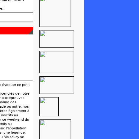
s !
U LION
s évoquer ce petit
 licenciés de notre
nt aux épreuves
maine des
ade ou autre, nos
hlètes également à
 inscrits au
on ce week-end du
mis au
rend l'appellation
ve, une légende.
du Malsaucy se