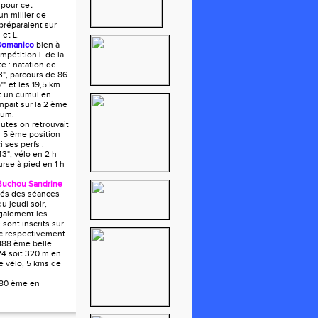
 pour cet
n millier de
 préparaient sur
 et L.
Domanico
bien à
ompétition L de la
e : natation de
", parcours de 86
"" et les 19,5 km
it un cumul en
mpait sur la 2 ème
ium.
utes on retrouvait
 5 ème position
i ses perfs :
43", vélo en 2 h
urse à pied en 1 h
Buchou Sandrine
tués des séances
du jeudi soir,
galement les
e sont inscrits sur
ec respectivement
188 ème belle
24 soit 320 m en
e vélo, 5 kms de
180 ème en