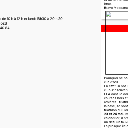
ème.
Bravo Mesdame
 de 10 h à 12 h et lundi 18h30 à 20 h 30.
mozzi
 40 84
TRIATHLON D
Pourquoi ne pa
clin d'œil ....
En effet, si nos
club s'inscrive
FFA dans le do
courses hors st
athlètes, triat
la base, se sont
triathlon du Li
23 et 24 mai.
Re
calendrier, il p
un défi, un fau
La presque île 