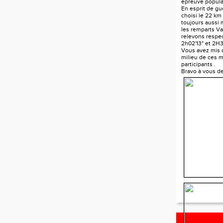
épreuve popula
En esprit de gue
choisi le 22 km
toujours aussi
les remparts V
relevons respe
2h02'13" et 2H3
Vous avez mis d
milieu de ces mi
participants .
Bravo à vous d