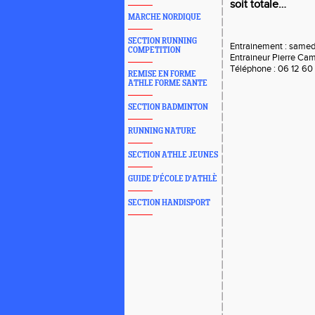
soit totale…
MARCHE NORDIQUE
SECTION RUNNING
Entrainement : samedi
COMPETITION
Entraineur Pierre Ca
Téléphone : 06 12 60
REMISE EN FORME
ATHLE FORME SANTE
SECTION BADMINTON
RUNNING NATURE
SECTION ATHLE JEUNES
GUIDE D'ÉCOLE D'ATHLÈ
SECTION HANDISPORT