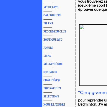
vous trouverez s
(deuxième sport l
RÉSULTATS
éprouver quelques
CALENDRIERS
BILANS
RECORDS DU CLUB
BOUTIQUE ACC
FORUM
LIENS
MÉDIATHÈQUE
SONDAGES
QUALIFIÉ(E)S
BIOGRAPHIES
“Cinq gramme
SÉLECTIONS
pour reprendre u
Badminton. J’y a
NOUS REJOINDRE