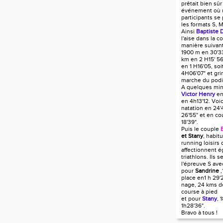
prêtait bien sûr
événement où u
participants se
les formats S, M
Ainsi
Baptiste 
l'aise dans la c
manière suivant
1900 m en 30'33
km en 2 H15' 56
en 1 H16'05, so
4H06'07" et gri
marche du pod
A quelques min
Victor Henry
en
en 4h13'12. Voic
natation en 24'
26'55" et en co
18'39".
Puis le couple
et Stany
, habi
running loisirs 
affectionnent é
triathlons. Ils s
l'épreuve S av
pour
Sandrine
,
place en1 h 29'
nage, 24 kms d
course à pied
et pour
Stany
, 
1h28'36".
Bravo à tous !