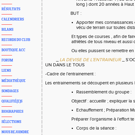
long ) dont 20 années à Haut
RÉSULTATS
BUT :
CALENDRIERS
Apporter mes connaissances 
vécu de terrain sur toutes dis
BILANS
Et types de courses , afin de fa
RECORDS DU CLUB
athlètes de tous niveau et aussi q
BOUTIQUE ACC
Ou elles puissent se remettre en
_
LA DEVISE DE L’ENTRAINEUR
_ S’O
FORUM
UN DANS LE TOUS
LIENS
-Cadre de l’entrainement :
MÉDIATHÈQUE
Les entrainements se découpent en plusieurs 
SONDAGES
Rassemblement du groupe :
Objectif : accueillir ; expliquer la
QUALIFIÉ(E)S
Echauffement ; Préparation Mu
BIOGRAPHIES
Préparer l’organisme à l’effort te
SÉLECTIONS
Corps de la séance :
NOUS REJOINDRE