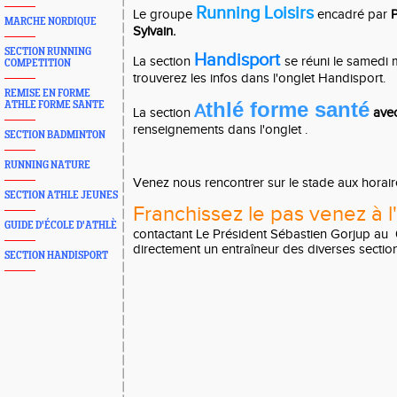
Running
Loisirs
Le groupe
encadré par
P
MARCHE NORDIQUE
Sylvain.
SECTION RUNNING
Handisport
La section
se réuni le samedi
COMPETITION
trouverez les infos dans l'onglet Handisport.
REMISE EN FORME
thlé forme santé
ATHLE FORME SANTE
A
La section
avec
renseignements dans l'onglet
.
SECTION BADMINTON
RUNNING NATURE
Venez nous rencontrer sur le stade aux horair
SECTION ATHLE JEUNES
Franchissez le pas venez à l
GUIDE D'ÉCOLE D'ATHLÈ
contactant Le Président Sébastien Gorjup au
directement un entraîneur des diverses sectio
SECTION HANDISPORT