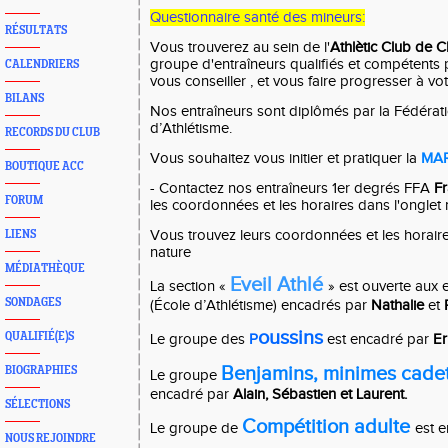
Questionnaire santé des mineurs:
RÉSULTATS
Vous trouverez au sein de l'
Athlètic Club de 
groupe d'entraîneurs qualifiés et compétent
CALENDRIERS
vous conseiller , et vous faire progresser à vo
BILANS
Nos entraîneurs sont diplômés par la Fédérat
d’Athlétisme.
RECORDS DU CLUB
Vous souhaitez vous initier et pratiquer la
MA
BOUTIQUE ACC
- Contactez nos entraîneurs 1er degrés FFA
Fr
FORUM
les coordonnées et les horaires dans l'onglet
Vous trouvez leurs coordonnées et les horaire
LIENS
nature
MÉDIATHÈQUE
Eveil Athlé
La section «
» est ouverte aux 
SONDAGES
(École d’Athlétisme) encadrés par
Nathalie
et
oussins
QUALIFIÉ(E)S
Le groupe des
P
est encadré par
Er
Benjamins, minimes cadet
BIOGRAPHIES
Le groupe
encadré par
Alain, Sébastien et Laurent.
SÉLECTIONS
Compétition adulte
Le groupe de
est 
NOUS REJOINDRE